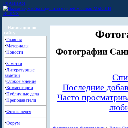
ГЛАВНАЯ
МЫСЛИ
ВСЛУХ
Навигация по
Фотог
сайту
·
Главная
·
Материалы
Фотографии Санк
·
Новости
·
Заметки
·
Литературные
Спи
заметки
·
Особое
мнение
Последние доба
·
Комментарии
·
Публичные дела
Часто просматри
·
Преподаватели
люб
·
Фотогалерея
·
Форум