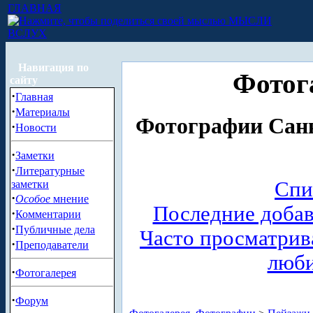
ГЛАВНАЯ
МЫСЛИ
ВСЛУХ
Навигация по
Фотог
сайту
·
Главная
·
Материалы
Фотографии Санк
·
Новости
·
Заметки
·
Литературные
Спи
заметки
·
Особое
мнение
Последние доба
·
Комментарии
·
Публичные дела
Часто просматри
·
Преподаватели
люб
·
Фотогалерея
·
Форум