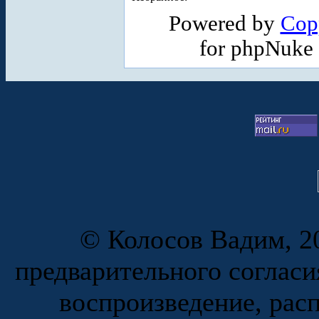
Powered by
Cop
for phpNuke
© Колосов Вадим, 20
предварительного согласи
воспроизведение, рас