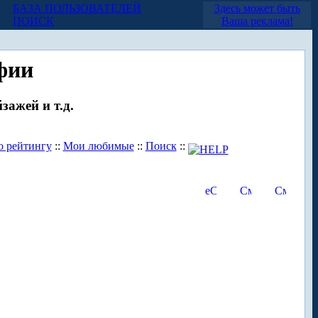
БАЗА ПОЛЬЗОВАТЕЛЕЙ
Здесь может быть
ПОИСК
Ваша реклама!
фии
зажей и т.д.
о рейтингу
::
Мои любимые
::
Поиск
::