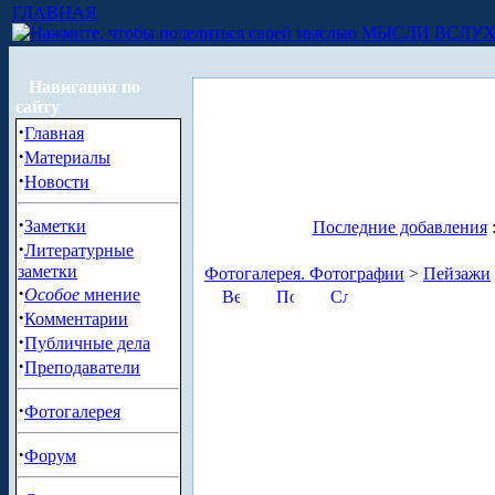
ГЛАВНАЯ
МЫСЛИ ВСЛУ
Навигация по
сайту
·
Главная
·
Материалы
·
Новости
·
Заметки
Последние добавления
·
Литературные
заметки
Фотогалерея. Фотографии
>
Пейзажи
·
Особое
мнение
·
Комментарии
·
Публичные дела
·
Преподаватели
·
Фотогалерея
·
Форум