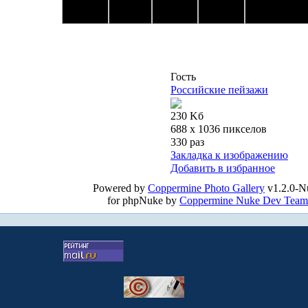
Гость
Российские пейзажи
230 Kб
688 x 1036 пикселов
330 раз
Закладка к изображению
Добавить в избранное
Powered by
Coppermine Photo Gallery
v1.2.0-N
for phpNuke by
Coppermine Nuke Dev Team