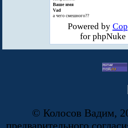
Ваше имя
Vad
а чего смешного??
Powered by
Cop
for phpNuke
© Колосов Вадим, 20
предварительного согласи