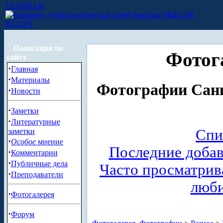
ГЛАВНАЯ
МЫСЛИ
ВСЛУХ
Навигация по
Фотог
сайту
·
Главная
·
Материалы
Фотографии Санк
·
Новости
·
Заметки
·
Литературные
Спи
заметки
·
Особое
мнение
Последние доба
·
Комментарии
·
Публичные дела
Часто просматри
·
Преподаватели
люб
·
Фотогалерея
·
Форум