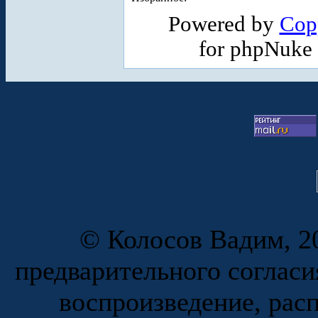
Powered by
Cop
for phpNuke
© Колосов Вадим, 20
предварительного согласи
воспроизведение, рас