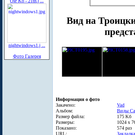
Ole Ko - 21th.j ...
Вид на Троицки
предст
nightwindows1.j ...
Фото Галерея
Информация о фото
Закачено:
Vad
Альбом:
Виды Са
Размер файла:
175 Kб
Размеры:
1024 x 7
Показано:
574 раз
URL:
Закладк