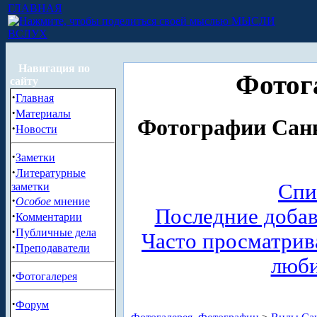
ГЛАВНАЯ
МЫСЛИ
ВСЛУХ
Навигация по
Фотог
сайту
·
Главная
·
Материалы
Фотографии Санк
·
Новости
·
Заметки
·
Литературные
Спи
заметки
·
Особое
мнение
Последние доба
·
Комментарии
·
Публичные дела
Часто просматри
·
Преподаватели
люб
·
Фотогалерея
·
Форум