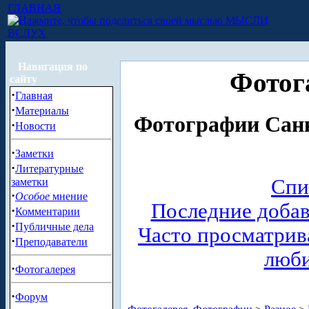
ГЛАВНАЯ
МЫСЛИ
ВСЛУХ
Навигация по
Фотог
сайту
·
Главная
·
Материалы
Фотографии Санк
·
Новости
·
Заметки
·
Литературные
Спи
заметки
·
Особое
мнение
Последние доба
·
Комментарии
·
Публичные дела
Часто просматри
·
Преподаватели
люб
·
Фотогалерея
·
Форум