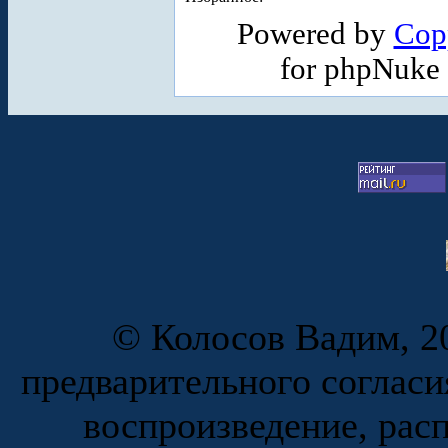
Powered by
Cop
for phpNuke
© Колосов Вадим, 20
предварительного согласи
воспроизведение, рас