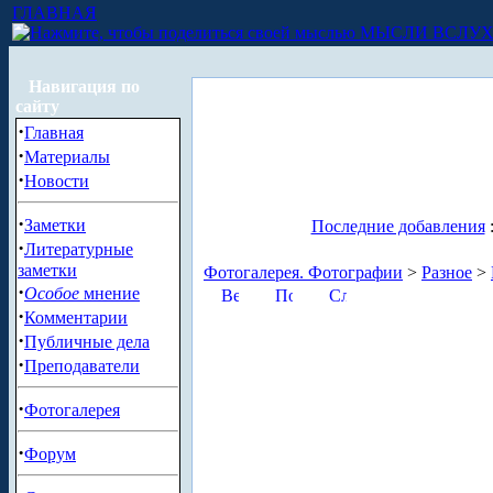
ГЛАВНАЯ
МЫСЛИ ВСЛУ
Навигация по
сайту
·
Главная
·
Материалы
·
Новости
·
Заметки
Последние добавления
·
Литературные
заметки
Фотогалерея. Фотографии
>
Разное
>
·
Особое
мнение
·
Комментарии
·
Публичные дела
·
Преподаватели
·
Фотогалерея
·
Форум