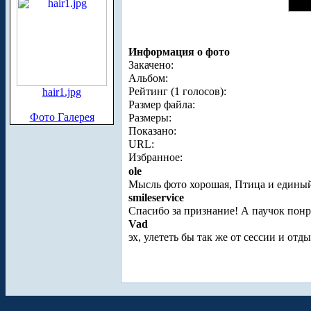
Информация о фото
Закачено:
Альбом:
Рейтинг (1 голосов):
hair1.jpg
Размер файла:
Фото Галерея
Размеры:
Показано:
URL:
Избранное:
ole
Мысль фото хорошая, Птица и единый ф
smileservice
Спасибо за признание! А паучок пон
Vad
эх, улететь бы так же от сессии и отды