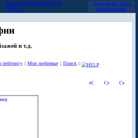
БАЗА ПОЛЬЗОВАТЕЛЕЙ
Здесь может быть
ПОИСК
Ваша реклама!
фии
зажей и т.д.
о рейтингу
::
Мои любимые
::
Поиск
::