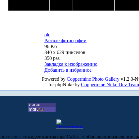
ole
Разные фотографии
96 Kб
840 x 629 пикселов
350 раз
Закладка к изображению
Добавить в избранное
Powered by
Coppermine Photo Gallery
v1.2.0-N
for phpNuke by
Coppermine Nuke Dev Team
ьного согласия администратора Сайта: любое воспроизведение, р