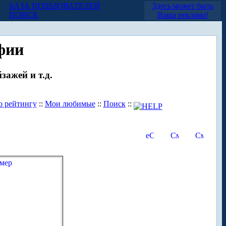
БАЗА ПОЛЬЗОВАТЕЛЕЙ
Здесь может быть
ПОИСК
Ваша реклама!
фии
зажей и т.д.
о рейтингу
::
Мои любимые
::
Поиск
::