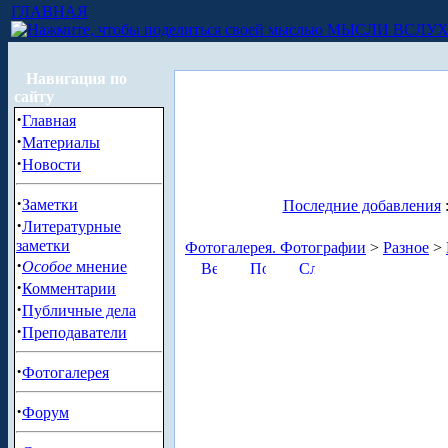
ГЛАВНАЯ
МЫСЛИ ВСЛУ
Навигация по
сайту
·
Главная
·
Материалы
·
Новости
·
Заметки
Последние добавления
·
Литературные
заметки
Фотогалерея. Фотографии
>
Разное
>
·
Особое
мнение
·
Комментарии
·
Публичные дела
·
Преподаватели
·
Фотогалерея
·
Форум