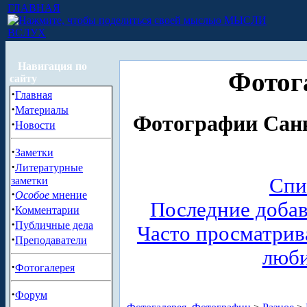
ГЛАВНАЯ
МЫСЛИ
ВСЛУХ
Навигация по
Фотог
сайту
·
Главная
·
Материалы
Фотографии Санк
·
Новости
·
Заметки
·
Литературные
Спи
заметки
·
Особое
мнение
Последние доба
·
Комментарии
·
Публичные дела
Часто просматри
·
Преподаватели
люб
·
Фотогалерея
·
Форум