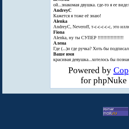
ой...знакомая двушка. где-то я ее виде
AndreyC
Кажется я тоже её знаю!
Alenka
AndreyC, Neveroff, т-с-с-с-с-с, это ил
Fiona
Alenka, ну ты СУПЕР !!!!!!!!!!!!!!!!!!
Алена
Где (...)и где ручка? Хоть бы подписа
Ваше имя
красивая девушка...хотелось бы познак
Powered by
Cop
for phpNuke