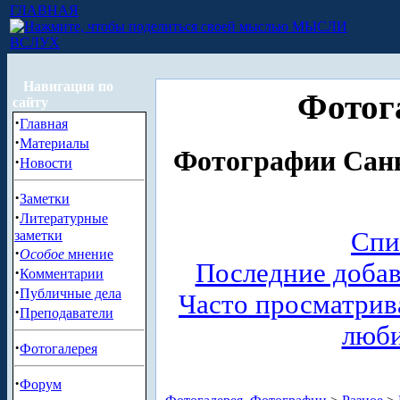
ГЛАВНАЯ
МЫСЛИ
ВСЛУХ
Навигация по
Фотог
сайту
·
Главная
·
Материалы
Фотографии Санк
·
Новости
·
Заметки
·
Литературные
Спи
заметки
·
Особое
мнение
Последние доба
·
Комментарии
·
Публичные дела
Часто просматри
·
Преподаватели
люб
·
Фотогалерея
·
Форум