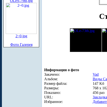
OLeS-79th.jpg
Ст
2~0.jpg
Фото Галерея
Информация о фото
Закачено:
Vad
Альбом:
Виды Са
Размер файла:
147 Kб
Размеры:
768 x 10
Показано:
456 раз
URL:
Закладк
Избранное:
Добавит