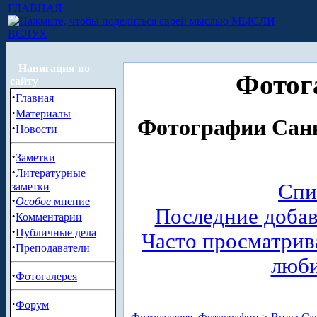
ГЛАВНАЯ
МЫСЛИ
ВСЛУХ
Навигация по
Фотог
сайту
·
Главная
·
Материалы
Фотографии Санк
·
Новости
·
Заметки
·
Литературные
Спи
заметки
·
Особое
мнение
Последние доба
·
Комментарии
·
Публичные дела
Часто просматри
·
Преподаватели
люб
·
Фотогалерея
·
Форум