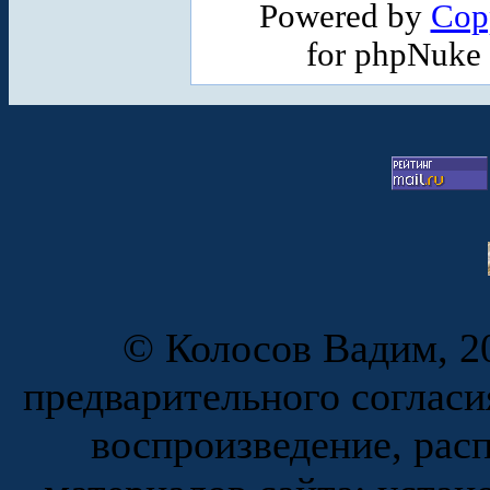
Powered by
Cop
for phpNuke
© Колосов Вадим, 20
предварительного согласи
воспроизведение, рас