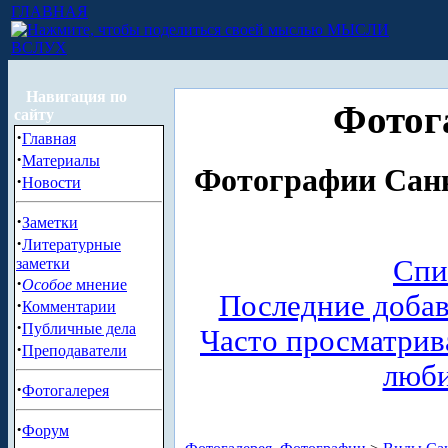
ГЛАВНАЯ
МЫСЛИ
ВСЛУХ
Навигация по
Фотог
сайту
·
Главная
·
Материалы
Фотографии Санк
·
Новости
·
Заметки
·
Литературные
Спи
заметки
·
Особое
мнение
Последние доба
·
Комментарии
·
Публичные дела
Часто просматри
·
Преподаватели
люб
·
Фотогалерея
·
Форум