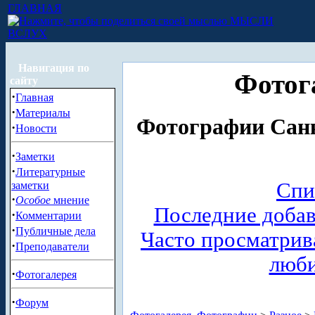
ГЛАВНАЯ
МЫСЛИ
ВСЛУХ
Навигация по
Фотог
сайту
·
Главная
·
Материалы
Фотографии Санк
·
Новости
·
Заметки
·
Литературные
Спи
заметки
·
Особое
мнение
Последние доба
·
Комментарии
·
Публичные дела
Часто просматри
·
Преподаватели
люб
·
Фотогалерея
·
Форум