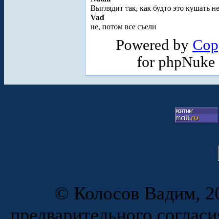
Выглядит так, как будто это кушать не
Vad
не, потом все съели
Powered by
Cop
for phpNuke
© Колосов Вадим, 20
предварительного согласи