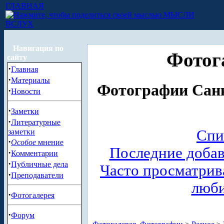
ГЛАВНАЯ
МЫСЛИ
ВСЛУХ
Навигация по
Фотог
сайту
·
Главная
·
Материалы
Фотографии Санк
·
Новости
·
Заметки
·
Литературные
Спи
заметки
·
Особое
мнение
Последние доба
·
Комментарии
·
Публичные дела
Часто просматри
·
Преподаватели
люб
·
Фотогалерея
·
Форум