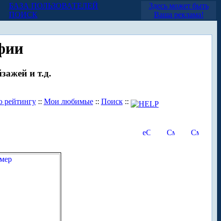
БАЗА ПОЛЬЗОВАТЕЛЕЙ
Здесь может быть
ПОИСК
Ваша реклама!
фии
зажей и т.д.
о рейтингу
::
Мои любимые
::
Поиск
::