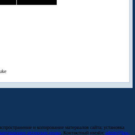
uke
аспространение и копирование материалов сайта; установка
нарушающие авторские права
. Контактный имэйл:
admin@law-