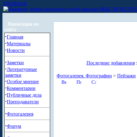
ГЛАВНАЯ
МЫСЛИ ВСЛУ
Навигация по
сайту
·
Главная
·
Материалы
·
Новости
·
Заметки
Последние добавления
·
Литературные
заметки
Фотогалерея. Фотографии
>
Пейзажи
·
Особое
мнение
·
Комментарии
·
Публичные дела
·
Преподаватели
·
Фотогалерея
·
Форум