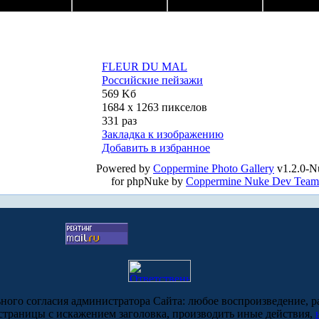
FLEUR DU MAL
Российские пейзажи
569 Kб
1684 x 1263 пикселов
331 раз
Закладка к изображению
Добавить в избранное
Powered by
Coppermine Photo Gallery
v1.2.0-N
for phpNuke by
Coppermine Nuke Dev Team
ьного согласия администратора Сайта: любое воспроизведение, р
-страницы с искажением заголовка, производить иные действия,