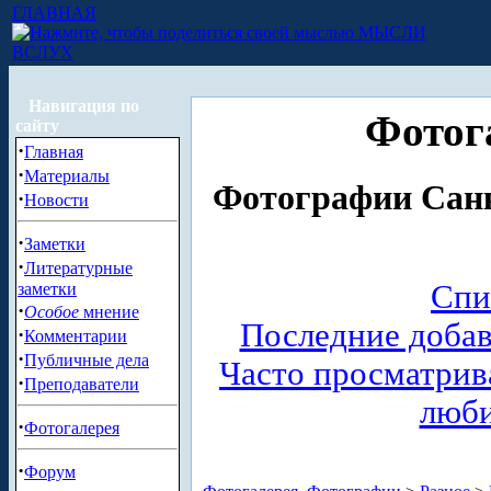
ГЛАВНАЯ
МЫСЛИ
ВСЛУХ
Навигация по
Фотог
сайту
·
Главная
·
Материалы
Фотографии Санк
·
Новости
·
Заметки
·
Литературные
Спи
заметки
·
Особое
мнение
Последние доба
·
Комментарии
·
Публичные дела
Часто просматри
·
Преподаватели
люб
·
Фотогалерея
·
Форум