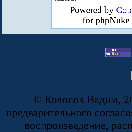
Powered by
Cop
for phpNuke
© Колосов Вадим, 20
предварительного согласи
воспроизведение, рас