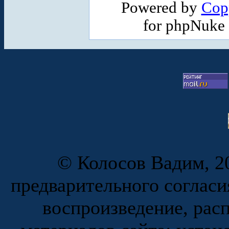
Powered by
Cop
for phpNuke
© Колосов Вадим, 20
предварительного согласи
воспроизведение, рас