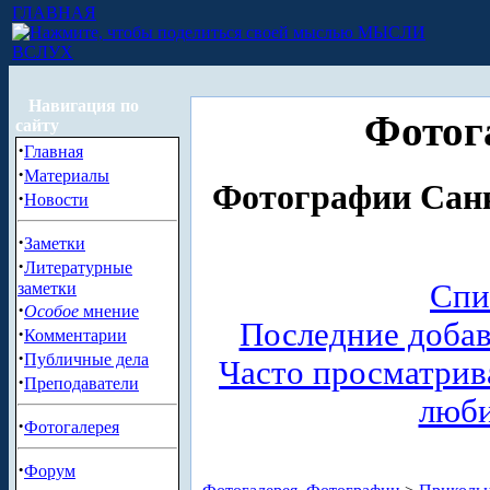
ГЛАВНАЯ
МЫСЛИ
ВСЛУХ
Навигация по
Фотог
сайту
·
Главная
·
Материалы
Фотографии Санк
·
Новости
·
Заметки
·
Литературные
Спи
заметки
·
Особое
мнение
Последние доба
·
Комментарии
·
Публичные дела
Часто просматри
·
Преподаватели
люб
·
Фотогалерея
·
Форум