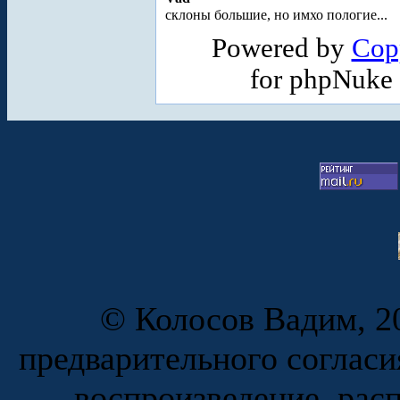
склоны большие, но имхо пологие...
Powered by
Cop
for phpNuke
© Колосов Вадим, 20
предварительного согласи
воспроизведение, рас