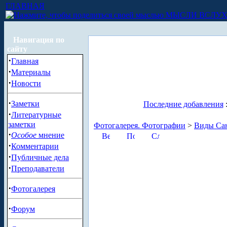
ГЛАВНАЯ
МЫСЛИ ВСЛУ
Навигация по
сайту
·
Главная
·
Материалы
·
Новости
·
Заметки
Последние добавления
·
Литературные
заметки
Фотогалерея. Фотографии
>
Виды Сан
·
Особое
мнение
·
Комментарии
·
Публичные дела
·
Преподаватели
·
Фотогалерея
·
Форум