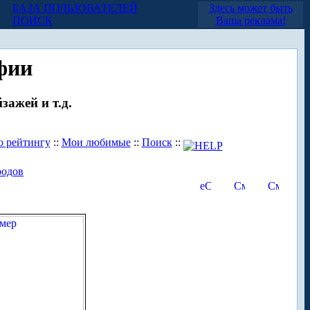
БАЗА ПОЛЬЗОВАТЕЛЕЙ
Здесь может быть
ПОИСК
Ваша реклама!
фии
зажей и т.д.
о рейтингу
::
Мои любимые
::
Поиск
::
родов