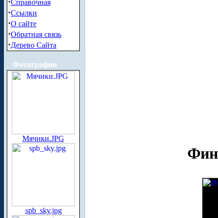
·
Справочная
·
Ссылки
·
О сайте
·
Обратная связь
·
Дерево Сайта
Фотографии
Мячики.JPG
Финс
spb_sky.jpg