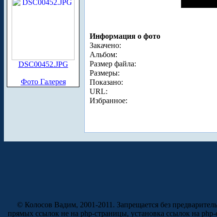
Информация о фото
Закачено:
Альбом:
Размер файла:
DSC00452.JPG
Размеры:
Фото Галерея
Показано:
URL:
Избранное:
© Колосов Вадим, 2001-2011. Запрещается без предварител
прямых ссылок не на php-страницы, установка ссылок на php