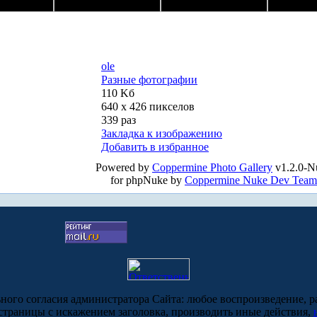
ole
Разные фотографии
110 Kб
640 x 426 пикселов
339 раз
Закладка к изображению
Добавить в избранное
Powered by
Coppermine Photo Gallery
v1.2.0-N
for phpNuke by
Coppermine Nuke Dev Team
ьного согласия администратора Сайта: любое воспроизведение, р
-страницы с искажением заголовка, производить иные действия,