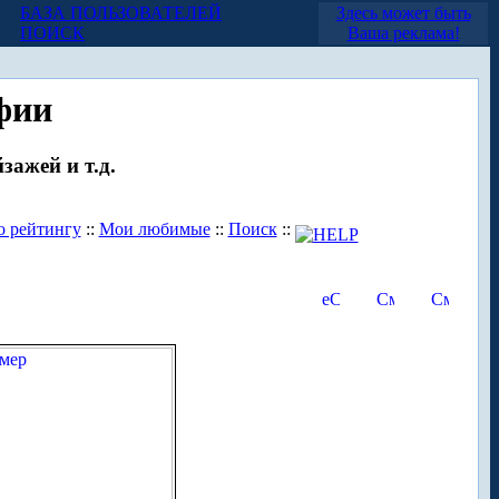
БАЗА ПОЛЬЗОВАТЕЛЕЙ
Здесь может быть
ПОИСК
Ваша реклама!
фии
зажей и т.д.
о рейтингу
::
Мои любимые
::
Поиск
::