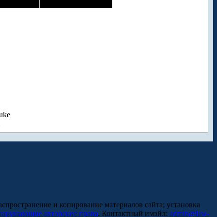
uke
аспространение и копирование материалов сайта; установка
нарушающие авторские права
. Контактный имэйл:
admin@law-