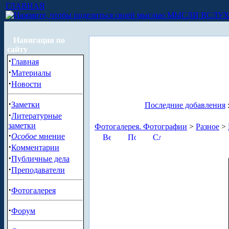
ГЛАВНАЯ
МЫСЛИ ВСЛУ
Навигация по
сайту
·
Главная
·
Материалы
·
Новости
·
Заметки
Последние добавления
·
Литературные
заметки
Фотогалерея. Фотографии
>
Разное
>
·
Особое
мнение
·
Комментарии
·
Публичные дела
·
Преподаватели
·
Фотогалерея
·
Форум