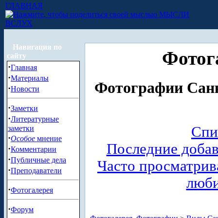
ГЛАВНАЯ
МЫСЛИ
ВСЛУХ
Навигация по
Фотог
сайту
·
Главная
·
Материалы
Фотографии Санк
·
Новости
·
Заметки
·
Литературные
Спи
заметки
·
Особое
мнение
Последние доба
·
Комментарии
·
Публичные дела
Часто просматри
·
Преподаватели
люб
·
Фотогалерея
·
Форум