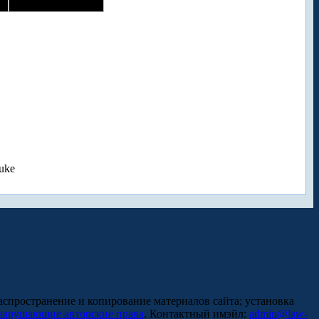
uke
аспространение и копирование материалов сайта; установка
нарушающие авторские права
. Контактный имэйл:
admin@law-