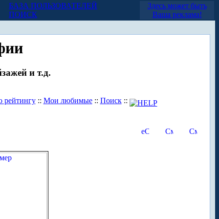
БАЗА ПОЛЬЗОВАТЕЛЕЙ
Здесь может быть
ПОИСК
Ваша реклама!
фии
зажей и т.д.
о рейтингу
::
Мои любимые
::
Поиск
::