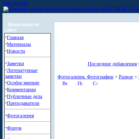
ГЛАВНАЯ
МЫСЛИ ВСЛУ
Навигация по
сайту
·
Главная
·
Материалы
·
Новости
·
Заметки
Последние добавления
·
Литературные
заметки
Фотогалерея. Фотографии
>
Разное
>
·
Особое
мнение
·
Комментарии
·
Публичные дела
·
Преподаватели
·
Фотогалерея
·
Форум