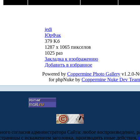
jedi
ЮрФак
379 Kб
1287 x 1065 пикселов
1025 раз
Закладка к изображению
Добавить в избранное
Powered by
Coppermine Photo Gallery
v1.2.0-N
for phpNuke by
Coppermine Nuke Dev Team
ьного согласия администратора Сайта: любое воспроизведение, р
-страницы с искажением заголовка, производить иные действия,