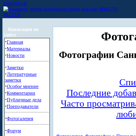
ГЛАВНАЯ
МЫСЛИ
ВСЛУХ
Навигация по
Фотог
сайту
·
Главная
·
Материалы
Фотографии Санк
·
Новости
·
Заметки
·
Литературные
Спи
заметки
·
Особое
мнение
Последние доба
·
Комментарии
·
Публичные дела
Часто просматри
·
Преподаватели
люб
·
Фотогалерея
·
Форум