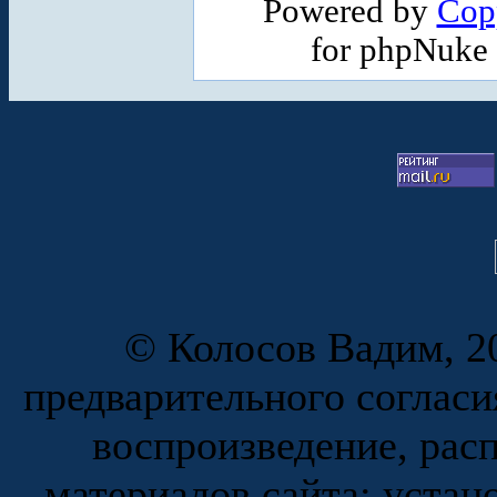
Powered by
Cop
for phpNuke
© Колосов Вадим, 20
предварительного согласи
воспроизведение, рас
материалов сайта; устан