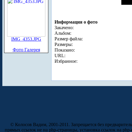
Информация о фото
Закачено:
Альбом:
Размер файла:
IMG_4353.JPG
Размеры:
Фото Галерея
Показано:
URL:
Избранное:
© Колосов Вадим, 2001-2011. Запрещается без предварител
прямых ссылок не на php-страницы, установка ссылок на php