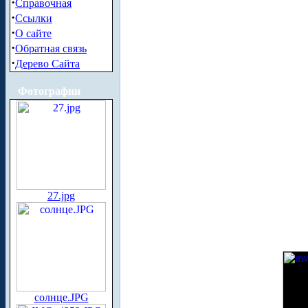
·
Справочная
·
Ссылки
·
О сайте
·
Обратная связь
·
Дерево Сайта
Фотографии
27.jpg
солнце.JPG