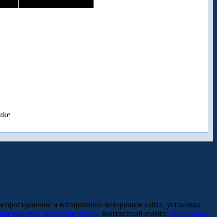
uke
аспространение и копирование материалов сайта; установка
нарушающие авторские права
. Контактный имэйл:
admin@law-