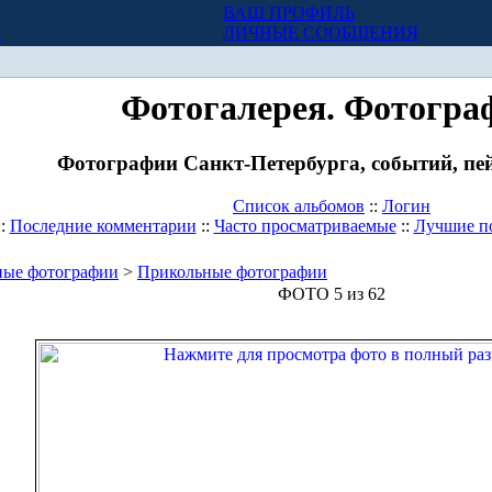
ВАШ ПРОФИЛЬ
Х
ЛИЧНЫЕ СООБЩЕНИЯ
Фотогалерея. Фотогра
Фотографии Санкт-Петербурга, событий, пей
Список альбомов
::
Логин
::
Последние комментарии
::
Часто просматриваемые
::
Лучшие п
ные фотографии
>
Прикольные фотографии
ФОТО 5 из 62