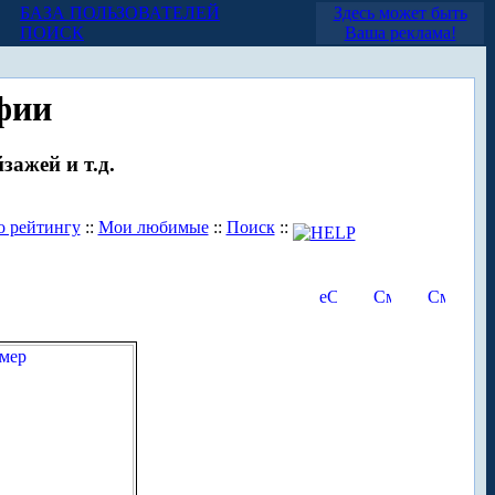
БАЗА ПОЛЬЗОВАТЕЛЕЙ
Здесь может быть
ПОИСК
Ваша реклама!
фии
зажей и т.д.
о рейтингу
::
Мои любимые
::
Поиск
::