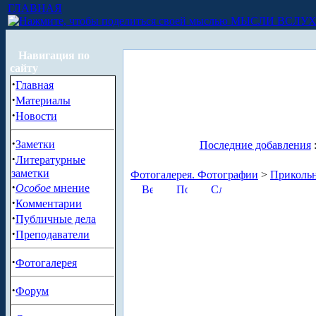
ГЛАВНАЯ
МЫСЛИ ВСЛУ
Навигация по
сайту
·
Главная
·
Материалы
·
Новости
·
Заметки
Последние добавления
·
Литературные
заметки
Фотогалерея. Фотографии
>
Приколь
·
Особое
мнение
·
Комментарии
·
Публичные дела
·
Преподаватели
·
Фотогалерея
·
Форум