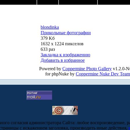
blondinka
Прикольные фотографии
379 Kб
1632 x 1224 пикселов
633 раз
Закладка к изображению
Добавить в избранное
Powered by
Coppermine Photo Gallery
v1.2.0-N
for phpNuke by
Coppermine Nuke Dev Team
ьного согласия администратора Сайта: любое воспроизведение, р
-страницы с искажением заголовка, производить иные действия,