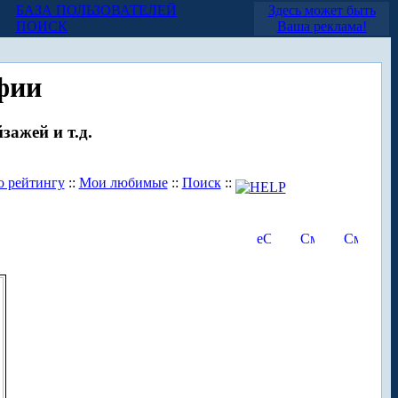
БАЗА ПОЛЬЗОВАТЕЛЕЙ
Здесь может быть
ПОИСК
Ваша реклама!
фии
зажей и т.д.
о рейтингу
::
Мои любимые
::
Поиск
::