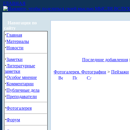
ГЛАВНАЯ
МЫСЛИ ВСЛУ
Навигация по
сайту
·
Главная
·
Материалы
·
Новости
·
Заметки
Последние добавления
·
Литературные
заметки
Фотогалерея. Фотографии
>
Пейзажи
·
Особое
мнение
·
Комментарии
·
Публичные дела
·
Преподаватели
·
Фотогалерея
·
Форум