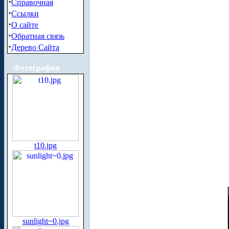
·
Справочная
·
Ссылки
·
О сайте
·
Обратная связь
·
Дерево Сайта
Фотографии
t10.jpg
sunlight~0.jpg