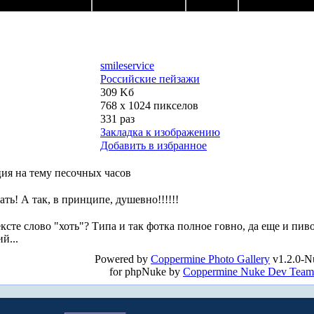
smileservice
Российские пейзажи
309 Kб
768 x 1024 пикселов
331 раз
Закладка к изображению
Добавить в избранное
ация на тему песочных часов
ь! А так, в принципе, душевно!!!!!!
ксте слово "хоть"? Типа и так фотка полное говно, да еще и пиво
й...
Powered by
Coppermine Photo Gallery
v1.2.0-N
for phpNuke by
Coppermine Nuke Dev Team