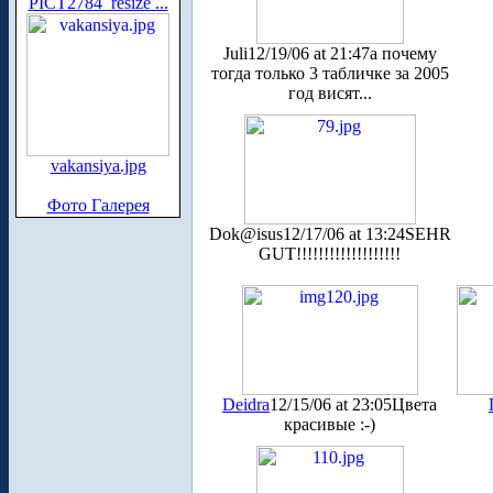
PICT2784_resize ...
Juli
12/19/06 at 21:47
а почему
тогда только 3 табличке за 2005
год висят...
vakansiya.jpg
Фото Галерея
Dok@isus
12/17/06 at 13:24
SEHR
GUT!!!!!!!!!!!!!!!!!!!
Deidra
12/15/06 at 23:05
Цвета
красивые :-)