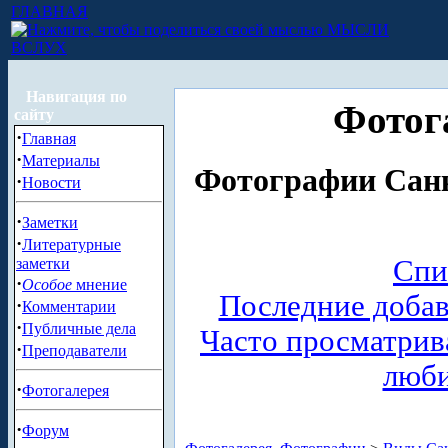
ГЛАВНАЯ
МЫСЛИ
ВСЛУХ
Навигация по
Фотог
сайту
·
Главная
·
Материалы
Фотографии Санк
·
Новости
·
Заметки
·
Литературные
Спи
заметки
·
Особое
мнение
Последние доба
·
Комментарии
·
Публичные дела
Часто просматри
·
Преподаватели
люб
·
Фотогалерея
·
Форум