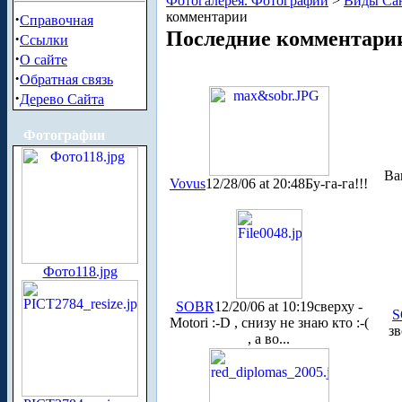
Фотогалерея. Фотографии
>
Виды Сан
комментарии
·
Справочная
Последние комментари
·
Ссылки
·
О сайте
·
Обратная связь
·
Дерево Сайта
Фотографии
Ва
Vovus
12/28/06 at 20:48
Бу-га-га!!!
Фото118.jpg
SOBR
12/20/06 at 10:19
сверху -
S
Motori :-D , снизу не знаю кто :-(
зв
, а во...