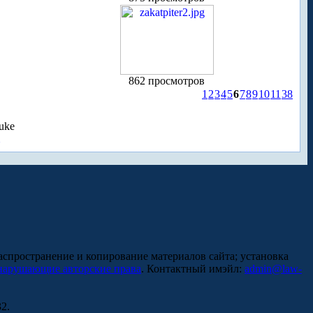
862 просмотров
1
2
3
4
5
6
7
8
9
10
11
38
uke
аспространение и копирование материалов сайта; установка
нарушающие авторские права
. Контактный имэйл:
admin@law-
2.