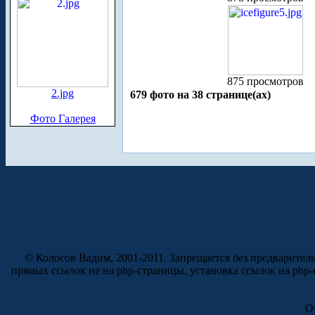
875 просмотров
2.jpg
679 фото на 38 странице(ах)
Фото Галерея
© Колосов Вадим, 2001-2011. Запрещается без предварител
прямых ссылок не на php-страницы, установка ссылок на php
О