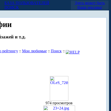
БАЗА ПОЛЬЗОВАТЕЛЕЙ
Здесь может быть
ПОИСК
Ваша реклама!
фии
зажей и т.д.
о рейтингу
::
Мои любимые
::
Поиск
::
974 просмотров