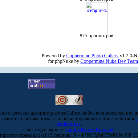
875 просмотров
Powered by
Coppermine Photo Gallery
v1.2.0-N
for phpNuke by
Coppermine Nuke Dev Team
ьного согласия администратора Сайта: любое воспроизведение, р
-страницы с искажением заголовка, производить иные действия,
students.net
.
Сайт поддерживает
юрист Вадим Колосов
.
ткрытие страницы: 0.015 секунды. Р—Р°РїСЂРѕСЃРѕРІ Рє Р‘Р”: 3