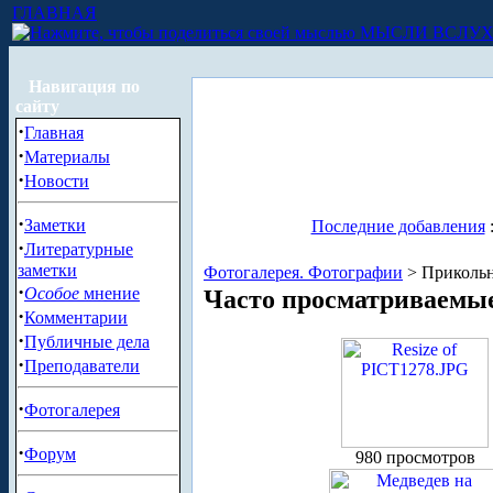
ГЛАВНАЯ
МЫСЛИ ВСЛУ
Навигация по
сайту
·
Главная
·
Материалы
·
Новости
·
Заметки
Последние добавления
·
Литературные
заметки
Фотогалерея. Фотографии
> Прикольн
·
Особое
мнение
Часто просматриваемы
·
Комментарии
·
Публичные дела
·
Преподаватели
·
Фотогалерея
·
Форум
980 просмотров