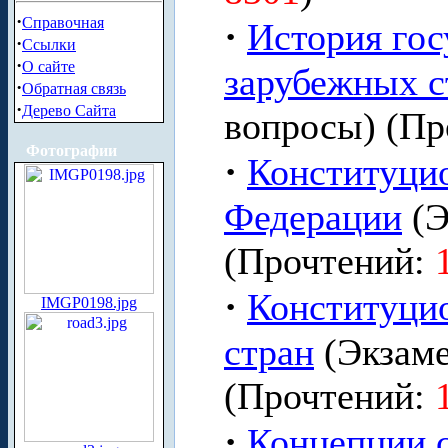
·
Справочная
·
История гос
·
Ссылки
·
О сайте
зарубежных с
·
Обратная связь
·
Дерево Сайта
вопросы) (Пр
Фотографии
·
Конституци
Федерации
(Э
(Прочтений:
·
Конституци
IMGP0198.jpg
стран
(Экзам
(Прочтений:
·
Концепции 