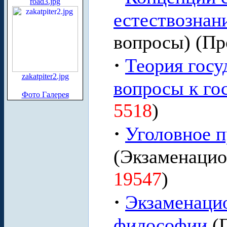
road3.jpg
естествознан
вопросы) (Пр
·
Теория госуд
zakatpiter2.jpg
вопросы к гос
Фото Галерея
5518
)
·
Уголовное п
(Экзаменацио
19547
)
·
Экзаменаци
философии
(