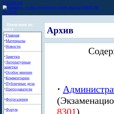
ГЛАВНАЯ
МЫСЛИ
ВСЛУХ
Навигация по
Архив
сайту
·
Главная
·
Материалы
·
Новости
Содер
·
Заметки
·
Литературные
заметки
·
Особое
мнение
·
Комментарии
·
Публичные дела
·
Администра
·
Преподаватели
(Экзаменацио
·
Фотогалерея
8301
)
·
Форум