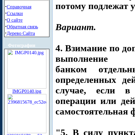
потому подлежат 
·
Справочная
·
Ссылки
·
О сайте
Вариант.
·
Обратная связь
·
Дерево Сайта
Фотографии
4. Взимание по до
выполнение
банком отдель
определенных де
случае, если в
IMGP0140.jpg
операции или дей
самостоятельная 
"5. В силу пунк