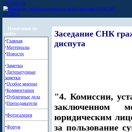
ГЛАВНАЯ
МЫСЛИ
ВСЛУХ
Навигация по
Заседание СНК гра
сайту
·
Главная
диспута
·
Материалы
·
Новости
·
Заметки
·
Литературные
заметки
·
Особое
мнение
·
Комментарии
"4. Комиссии, ус
·
Публичные дела
·
Преподаватели
заключенном 
·
юридическим лицо
Фотогалерея
за пользование с
·
Форум