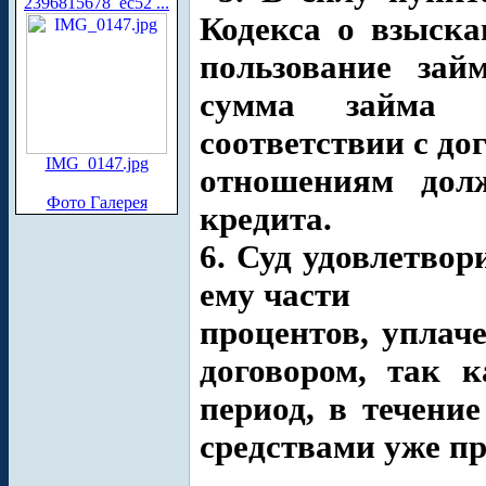
2396815678_ec52 ...
Кодекса о взыск
пользование зай
сумма займа 
соответствии с до
IMG_0147.jpg
отношениям дол
Фото Галерея
кредита.
6. Суд удовлетвор
ему части
процентов, уплач
договором, так 
период, в течени
средствами уже пр