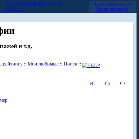
БАЗА ПОЛЬЗОВАТЕЛЕЙ
Здесь может быть
ПОИСК
Ваша реклама!
фии
зажей и т.д.
о рейтингу
::
Мои любимые
::
Поиск
::