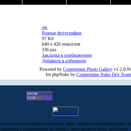
ole
Разные фотографии
97 Kб
640 x 426 пикселов
336 раз
Закладка к изображению
Добавить в избранное
Powered by
Coppermine Photo Gallery
v1.2.0-N
for phpNuke by
Coppermine Nuke Dev Team
ьного согласия администратора Сайта: любое воспроизведение, р
-страницы с искажением заголовка, производить иные действия,