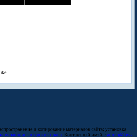
uke
аспространение и копирование материалов сайта; установка
нарушающие авторские права
. Контактный имэйл:
admin@law-