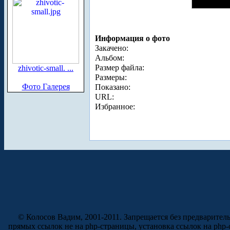
Информация о фото
Закачено:
Альбом:
Размер файла:
zhivotic-small. ...
Размеры:
Фото Галерея
Показано:
URL:
Избранное:
© Колосов Вадим, 2001-2011. Запрещается без предварител
прямых ссылок не на php-страницы, установка ссылок на php