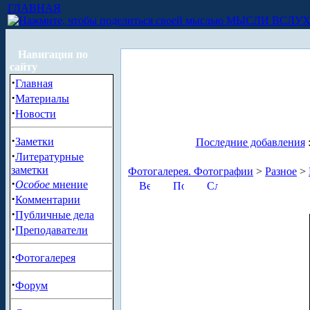
ГЛАВНАЯ
МЫСЛИ ВСЛУ
Навигация по
сайту
·
Главная
·
Материалы
·
Новости
·
Заметки
Последние добавления
·
Литературные
заметки
Фотогалерея. Фотографии
>
Разное
>
·
Особое
мнение
·
Комментарии
·
Публичные дела
·
Преподаватели
·
Фотогалерея
·
Форум