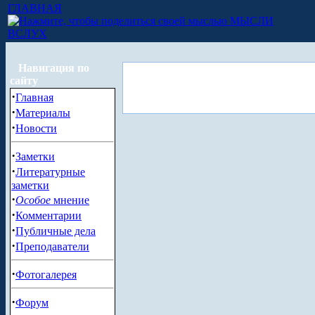
ГЛАВНАЯ
МЫСЛИ
ВСЛУХ
Навигация по
сайту
·
Главная
·
Материалы
·
Новости
·
Заметки
·
Литературные
заметки
·
Особое
мнение
·
Комментарии
·
Публичные дела
·
Преподаватели
·
Фотогалерея
·
Форум