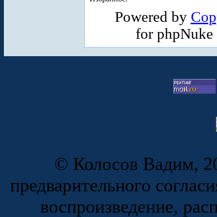
Powered by
Cop
for phpNuke
© Колосов Вадим, 20
предварительного согласи
воспроизведение, рас