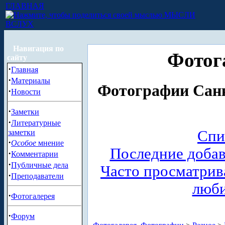
ГЛАВНАЯ
МЫСЛИ
ВСЛУХ
Навигация по
Фотог
сайту
·
Главная
·
Материалы
Фотографии Санк
·
Новости
·
Заметки
·
Литературные
Спи
заметки
·
Особое
мнение
Последние доба
·
Комментарии
·
Публичные дела
Часто просматри
·
Преподаватели
люб
·
Фотогалерея
·
Форум