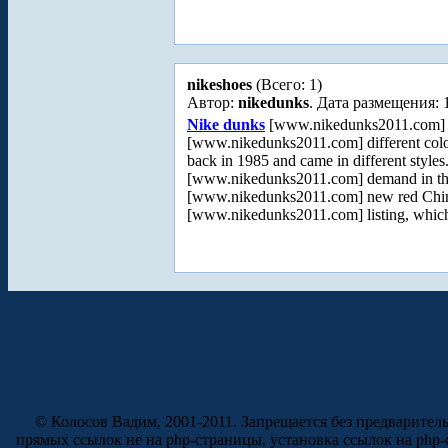
nikeshoes
(Всего: 1)
Автор:
nikedunks
. Дата размещения: 
Nike dunks
[www.nikedunks2011.com] is
[www.nikedunks2011.com] different color
back in 1985 and came in different styles
[www.nikedunks2011.com] demand in the
[www.nikedunks2011.com] new red Chin
[www.nikedunks2011.com] listing, whic
© Колосов Вадим, 2001-2011. Запрещается без предварител
прямых ссылок не на php-страницы, установка ссылок на php