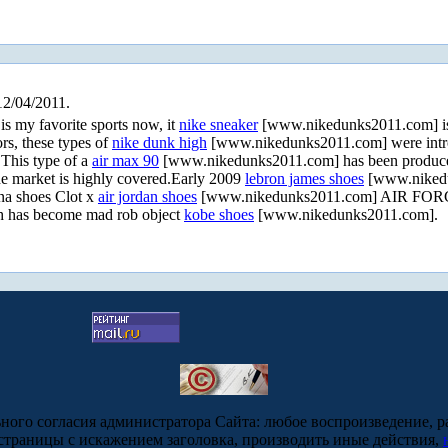
12/04/2011.
 my favorite sports now, it
nike sneaker
[www.nikedunks2011.com] is 
s, these types of
nike dunk high
[www.nikedunks2011.com] were intr
.This type of a
air max 90
[www.nikedunks2011.com] has been produced i
 market is highly covered.Early 2009
lebron james shoes
[www.nikedu
a shoes Clot x
air jordan shoes
[www.nikedunks2011.com] AIR FORCE
h has become mad rob object
kobe shoes
[www.nikedunks2011.com].
ьного согласия администратора Сайта: любое воспроизведение, р
-страницы с искажением заголовка, производить иные действия,