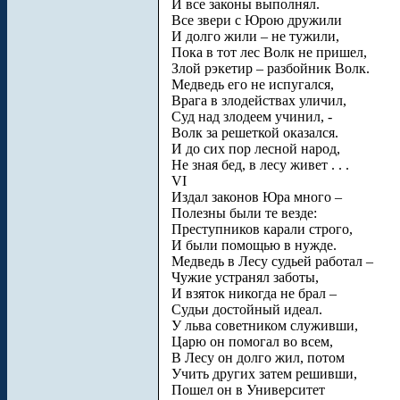
И все законы выполнял.
Все звери с Юрою дружили
И долго жили – не тужили,
Пока в тот лес Волк не пришел,
Злой рэкетир – разбойник Волк.
Медведь его не испугался,
Врага в злодействах уличил,
Суд над злодеем учинил, -
Волк за решеткой оказался.
И до сих пор лесной народ,
Не зная бед, в лесу живет . . .
VI
Издал законов Юра много –
Полезны были те везде:
Преступников карали строго,
И были помощью в нужде.
Медведь в Лесу судьей работал –
Чужие устранял заботы,
И взяток никогда не брал –
Судьи достойный идеал.
У льва советником служивши,
Царю он помогал во всем,
В Лесу он долго жил, потом
Учить других затем решивши,
Пошел он в Университет