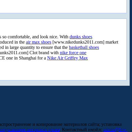
so comfortable, and look nice. With
dunks shoes
oduced in the
air max shoes
[www.nikedunks2011.com] market
n large quantity to ensure that the
basketball shoes
nks2011.com] Clot brand with
nike force one
 one in Shanghai for a
Nike Air Griffey Max
аспространение и копирование материалов сайта; установка
нарушающие авторские права
. Контактный имэйл:
admin@law-