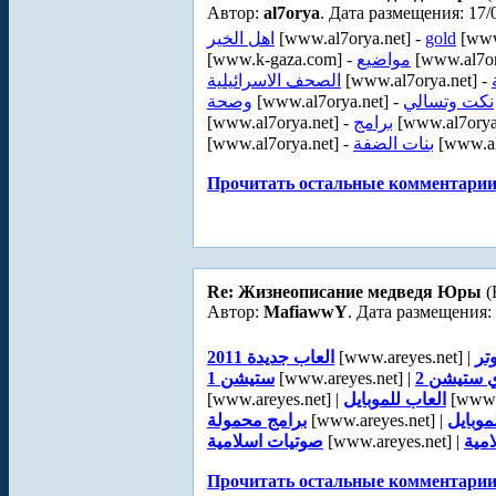
Автор:
al7orya
. Дата размещения: 17/
اهل الخير
[www.al7orya.net] -
gold
[www
[www.k-gaza.com] -
مواضيع
[www.al7or
الصحف الاسرائيلية
[www.al7orya.net] -
وصحة
[www.al7orya.net] -
نكت وتسالي
[www.al7orya.net] -
برامج
[www.al7orya
[www.al7orya.net] -
بنات الضفة
[www.al
Прочитать остальные комментарии.
Re: Жизнеописание медведя Юры
(
Автор:
MafiawwY
. Дата размещения: 
العاب جديدة 2011
[www.areyes.net] |
تر
ستيشن 1
[www.areyes.net] |
ي ستيشن 2
[www.areyes.net] |
العاب للموبايل
[www.a
برامج محمولة
[www.areyes.net] |
موبايل
صوتيات اسلامية
[www.areyes.net] |
مية
Прочитать остальные комментарии.