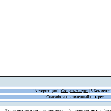
"Авторизация" |
Создать Акаунт
|
5
Коммента
Спасибо за проявленный интерес
Вы не можете отправить комментарий анонимно, пожалуйст