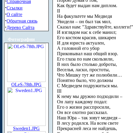
Порою думая о том,
·
Справочная
Как будет выдан нам диплом.
·
Ссылки
II
·
О сайте
На факультете мы Медведя
·
Обратная связь
Увидели – он был так мил,
·
Сказал нам: "Здравствуйте, коллеги!"
Дерево Сайта
И взглядом нас к себе манил;
Его костюм красив, шикарен
Фотографии
И для юриста актуален,
А головной его убор
Приковывал наш общий взор.
Его глаза по нам скользили,
В них было столько доброты,
Веселья, ласки, простоты,
Что Мишку тут же полюбили…
Понятно было, что должны
OLeS-78th.JPG
С Медведем подружиться мы.
III
К нему мы дружно подходили –
Он лапу каждому подал:
Его о жизни расспросили,
Он все охотно рассказал.
Наш Юра – так зовут медведя –
В лесу родился. На всем свете
Sweden1.JPG
Прекрасней леса не найдешь,