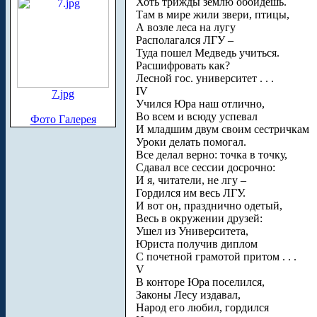
Хоть трижды землю обойдешь.
Там в мире жили звери, птицы,
А возле леса на лугу
Располагался ЛГУ –
Туда пошел Медведь учиться.
Расшифровать как?
Лесной гос. университет . . .
IV
7.jpg
Учился Юра наш отлично,
Во всем и всюду успевал
Фото Галерея
И младшим двум своим сестричкам
Уроки делать помогал.
Все делал верно: точка в точку,
Сдавал все сессии досрочно:
И я, читатели, не лгу –
Гордился им весь ЛГУ.
И вот он, празднично одетый,
Весь в окружении друзей:
Ушел из Университета,
Юриста получив диплом
С почетной грамотой притом . . .
V
В конторе Юра поселился,
Законы Лесу издавал,
Народ его любил, гордился