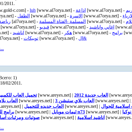
01/2011.
.gold-c.com] -
luh
[www.al7orya.net] -
اذاعة
[www.al7orya.net] -
ريم
ya.net] -
الطفل
[www.al7orya.net] -
الاسرة
[www.al7orya.net] -
ازياء
رياضة
[al7orya.net] -
المسلمة -الفتاة المسلمة
[www.al7orya.net] -
لام
[www.al7orya.net] -
فيديو
[www.al7orya.net] -
اغاني واناشيد
[www.al7
.net] -
اناشيد
[www.al7orya.net] -
هكر
[www.al7orya.net] -
برامج
[www
7orya.net] -
توبيكات
[www.al7orya.net] -
ال&
..
Всего: 1)
18/02/2011.
تحميل العاب للكمبيو
[www.areyes.net] |
العاب جديدة 2012
[www.areyes
العاب بلا
[www.areyes.net] |
العاب بلاي ستيشن 3
[www.areyes.net] |
reyes.net] |
العاب جديده للتحميل
[www.areyes.net] |
اسلامية للجوال
برامج لل
[www.areyes.net] |
ثيمات موبايل n73
[www.areyes.net] |
نوكيا
صوتيات ومرئيات اسلا
[www.areyes.net] |
اناشيد اسلامية
[www.areyes.n
..