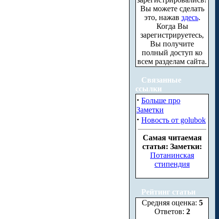
Вы можете сделать
это, нажав
здесь
.
Когда Вы
зарегистрируетесь,
Вы получите
полный доступ ко
всем разделам сайта.
Связанные
ссылки
·
Больше про
Заметки
·
Новость от golubok
Самая читаемая
статья: Заметки:
Потанинская
стипендия
Рейтинг статьи
Средняя оценка:
5
Ответов:
2