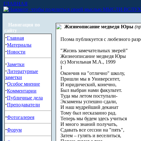
ГЛАВНАЯ
МЫСЛИ ВСЛУ
Навигация по
Жизнеописание медведя Юры
(п
сайту
·
Главная
Поэма публикуется с любезного разр
·
Материалы
"Жизнь замечательных зверей"
·
Новости
Жизнеописание медведя Юры
(с) Могильная М.А., 1999
·
Заметки
I
·
Литературные
Окончив на "отлично" школу,
заметки
Пришли мы в Университет,
·
Особое
мнение
И юридический, конечно,
·
Был выбран нами факультет.
Комментарии
Туда мы летом поступали-
·
Публичные дела
Экзамены успешно сдали,
·
Преподаватели
И наш мудрейший деканат
Тому был несказанно рад.
·
Фотогалерея
Теперь мы будем здесь учиться
И много знаний получать,
·
Форум
Сдавать все сессии на "пять",
Затем – гулять и веселиться,