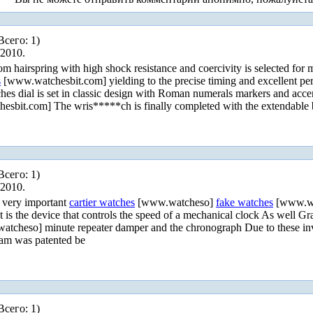
Всего: 1)
/2010.
 hairspring with high shock resistance and coercivity is selected fo
s
[www.watchesbit.com] yielding to the precise timing and excellent p
 dial is set in classic design with Roman numerals markers and accentu
sbit.com] The wris*****ch is finally completed with the extendable 
Всего: 1)
/2010.
be very important
cartier watches
[www.watcheso]
fake watches
[www.wat
 is the device that controls the speed of a mechanical clock As well
tcheso] minute repeater damper and the chronograph Due to these in
am was patented be
Всего: 1)