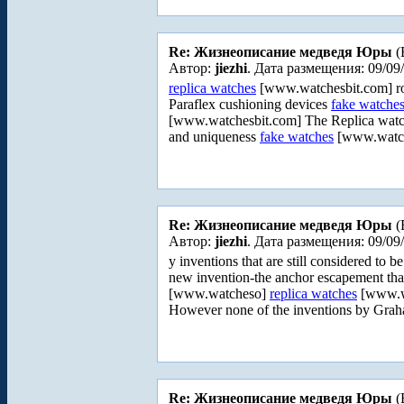
Re: Жизнеописание медведя Юры
(
Автор:
jiezhi
. Дата размещения: 09/09
replica watches
[www.watchesbit.com] rom
Paraflex cushioning devices
fake watche
[www.watchesbit.com] The Replica watches
and uniqueness
fake watches
[www.watche
Re: Жизнеописание медведя Юры
(
Автор:
jiezhi
. Дата размещения: 09/09
y inventions that are still considered to 
new invention-the anchor escapement that
[www.watcheso]
replica watches
[www.wa
However none of the inventions by Grah
Re: Жизнеописание медведя Юры
(