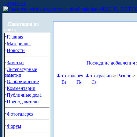
ГЛАВНАЯ
МЫСЛИ ВСЛУ
Навигация по
сайту
·
Главная
·
Материалы
·
Новости
·
Заметки
Последние добавления
·
Литературные
заметки
Фотогалерея. Фотографии
>
Разное
>
·
Особое
мнение
·
Комментарии
·
Публичные дела
·
Преподаватели
·
Фотогалерея
·
Форум