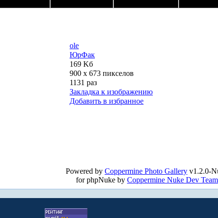
ole
ЮрФак
169 Kб
900 x 673 пикселов
1131 раз
Закладка к изображению
Добавить в избранное
Powered by
Coppermine Photo Gallery
v1.2.0-N
for phpNuke by
Coppermine Nuke Dev Team