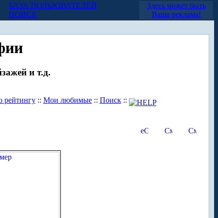
БАЗА ПОЛЬЗОВАТЕЛЕЙ
Здесь может быть
ПОИСК
Ваша реклама!
фии
зажей и т.д.
о рейтингу
::
Мои любимые
::
Поиск
::