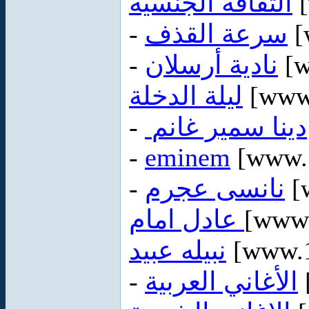
الثقافه الجنسيه
[
-
سرعة القذف
[
-
نادية أرسلان
[w
ليلة الدخلة
[www
-
دينا سمير غانم
-
eminem
-
نانسى عجرم
[
عادل امام
[www.
نبيله عبيد
[www.1
-
الأغاني العربية