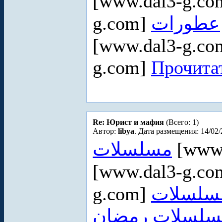
[www.dal3-g.c
g.com]
عطورات
[www.dal3-g.c
g.com]
Прочитат
Re: Юрист и мафия
(Всего: 1)
Автор:
libya
. Дата размещения: 14/02/
مسلسلات
[www.
[www.dal3-g.c
g.com]
سلسلات رمضان