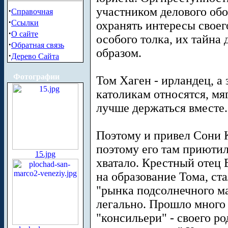
участником делового об
·
Справочная
·
Ссылки
охранять интересы своег
·
О сайте
особого толка, их тайна
·
Обратная связь
образом.
·
Дерево Сайта
Фотографии
Том Хаген - ирландец, а з
католикам относятся, мя
лучше держаться вместе.
Поэтому и привел Сони К
поэтому его там приютил
15.jpg
хватало. Крестный отец 
на образование Тома, ст
"рынка подсолнечного ма
легально. Прошло много 
"консильери" - своего р