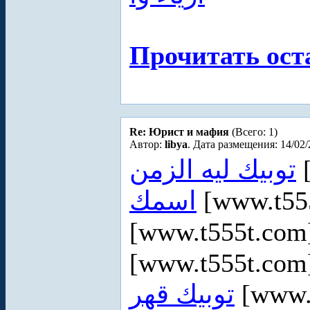
Прочитать ост
Re: Юрист и мафия
(Всего: 1)
Автор:
libya
. Дата размещения: 14/02/
توبيك ليه الزمن
[
اسمك
[www.t55
[www.t555t.co
[www.t555t.co
توبيك قهر
[www.