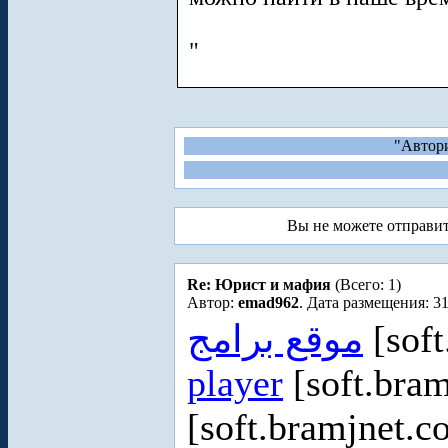
"
"Автори
Вы не можете отправи
Re: Юрист и мафия
(Всего: 1)
Автор:
emad962
. Дата размещения: 31
موقع برامج
[soft
player
[soft.bram
[soft.bramjnet.c