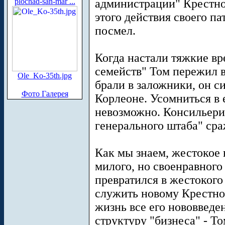
plochad-san-mar ...
администрации" Крестно
этого действия своего па
посмел.
Когда настали тяжкие вр
семейств" Том пережил в
Ole_Ko-35th.jpg
брали в заложники, он с
Фото Галерея
Корлеоне. Усомниться в 
невозможно. Консильери
генерального штаба" ср
Как мы знаем, жестокое 
милого, но своенравног
превратился в жестокого
служить новому Крестном
жизнь все его нововведе
структуру "бизнеса" - Т