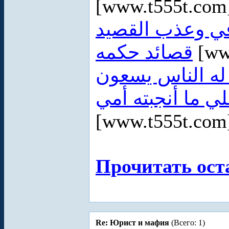
[www.t555t.co
في وعذب القصيد
قصائد حكمه
[ww
ه الناس يسعون
لي ما أنجبته أمي
[www.t555t.co
Прочитать ост
Re: Юрист и мафия
(Всего: 1)