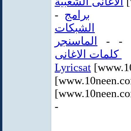
الاغانى الشعبية
[
-
برامج
الشبكات
الماسنجر
- 
كلمات الاغانى
Lyricsat
[www.10
[www.10neen.c
[www.10neen.c
-