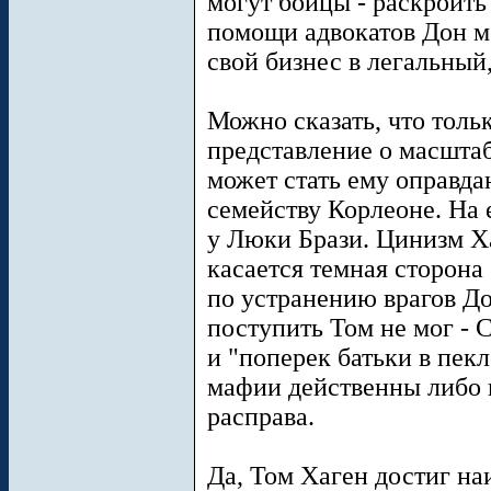
могут бойцы - раскроить 
помощи адвокатов Дон мо
свой бизнес в легальный,
Можно сказать, что толь
представление о масшта
может стать ему оправда
семейству Корлеоне. На 
у Люки Брази. Цинизм Ха
касается темная сторона 
по устранению врагов До
поступить Том не мог - 
и "поперек батьки в пекл
мафии действенны либо 
расправа.
Да, Том Хаген достиг на