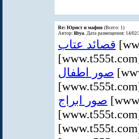
Re: Юрист и мафия
(Всего: 1)
Автор:
libya
. Дата размещения: 14/02/
قصائد عتاب
[ww
[www.t555t.co
صور اطفال
[www
[www.t555t.co
صور ابراج
[www.
[www.t555t.co
[www.t555t.co