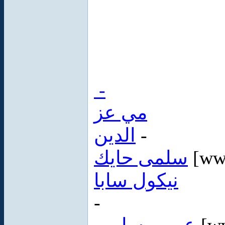
-
مي عز
الدين
-
سلمى حايك
[ww
نيكول سابا
-