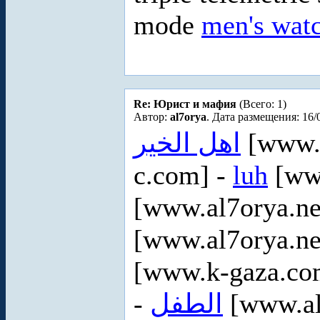
mode
men's wat
Re: Юрист и мафия
(Всего: 1)
Автор:
al7orya
. Дата размещения: 16/
اهل الخير
[www.a
c.com] -
luh
[www
[www.al7orya.ne
[www.al7orya.ne
[www.k-gaza.co
-
الطفل
[www.al