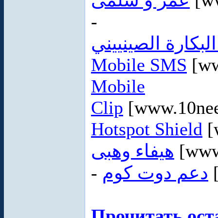
عمر و سلمى
[w
-
لبكارة الصينييني
Mobile SMS
[ww
Mobile
Clip
[www.10nee
Hotspot Shield
[
هيفاء وهبى
[www
-
دعم دوت كوم
Прочитать ост