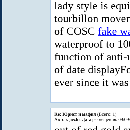
lady style is equ
tourbillon movem
of COSC
fake w
waterproof to 10
function of anti
of date displayF
ever since it wa
Re: Юрист и мафия
(Всего: 1)
Автор:
jiezhi
. Дата размещения: 09/09
out of red gold 