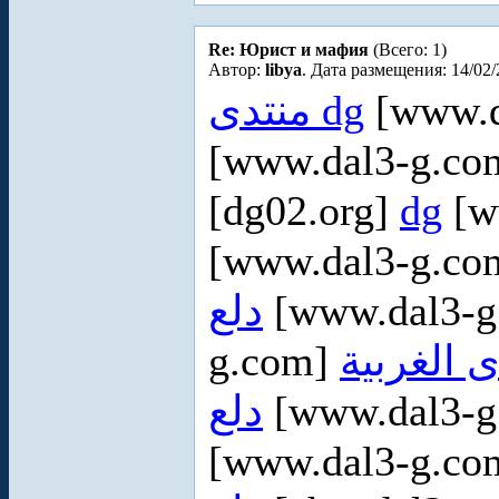
Re: Юрист и мафия
(Всего: 1)
Автор:
libya
. Дата размещения: 14/02/
منتدى dg
[www.d
[www.dal3-g.c
[dg02.org]
dg
[w
[www.dal3-g.c
دلع
[www.dal3-
g.com]
ى الغربية
دلع
[www.dal3-
[www.dal3-g.c