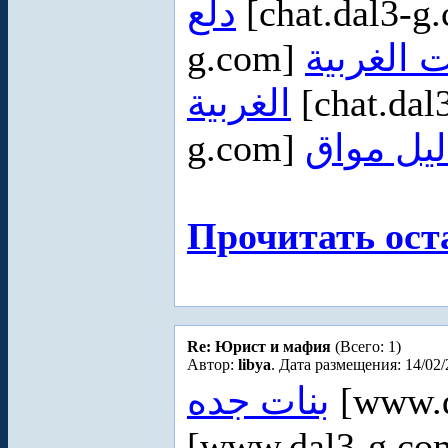
دلع
[chat.dal3-g
g.com]
 الغربية
الغربية
[chat.dal
g.com]
ليل مواق
Прочитать ост
Re: Юрист и мафия
(Всего: 1)
Автор:
libya
. Дата размещения: 14/02/
بنات جده
[www.d
[www.dal3-g.c