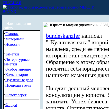
ГЛАВНАЯ
МЫСЛИ
ВСЛУХ
Навигация по
Юрист и мафия
(прочтений: 3965
сайту
·
Главная
bundeskanzler
написал
·
Материалы
""Культовая сага" второ
·
Новости
населена, среди ее герое
·
Заметки
который стал олицетворе
·
Литературные
Обращение к этому образ
заметки
посвятил себя юридическ
·
Особое
мнение
·
наших-то каменных джун
Комментарии
·
Публичные дела
·
Преподаватели
Ни один дельный человек
консультации у юриста. 
·
Фотогалерея
занимать. Успех бизнеса
·
Форум
юриста. Оргпреступност