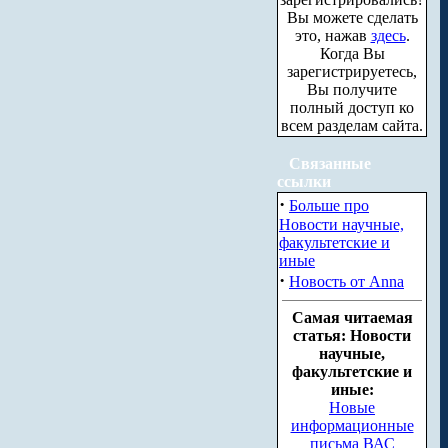
Вы можете сделать
это, нажав
здесь
.
Когда Вы
зарегистрируетесь,
Вы получите
полный доступ ко
всем разделам сайта.
Связанные
ссылки
·
Больше про
Новости научные,
факультетские и
иные
·
Новость от Anna
Самая читаемая
статья: Новости
научные,
факультетские и
иные:
Новые
информационные
письма ВАС