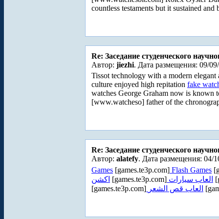
countless testaments but it sustained an
Re: Заседание студенческого научно
Автор:
jiezhi
. Дата размещения: 09/09
Tissot technology with a modern elegan
culture enjoyed high repitation
fake watc
watches George Graham now is known to
[www.watcheso] father of the chronogra
Re: Заседание студенческого научно
Автор:
alatefy
. Дата размещения: 04/1
Games
[games.te3p.com]
Flash Games
[g
اكشن
[games.te3p.com]
العاب سيارات
[
[games.te3p.com]
العاب قص الشعر
[gam