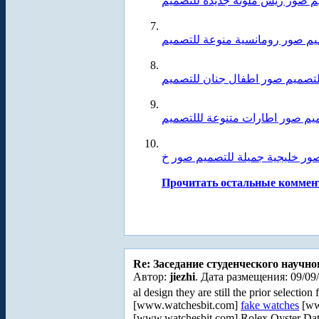
 صور ريش ملونة جديدة للتصميم
يم صور رومانسية منوعة للتصميم
لتصميم صور اطفال جنان للتصميم
يم صور اطارات متنوعة لللتصميم
Прочитать остальные коммент
Re: Заседание студенческого научно
Автор:
jiezhi
. Дата размещения: 09/09
al design they are still the prior select
[www.watchesbit.com]
fake watches
[ww
[www.watchesbit.com] Rolex Oyster Date-J