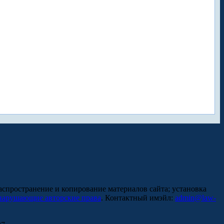
аспространение и копирование материалов сайта; установка
нарушающие авторские права
. Контактный имэйл:
admin@law-