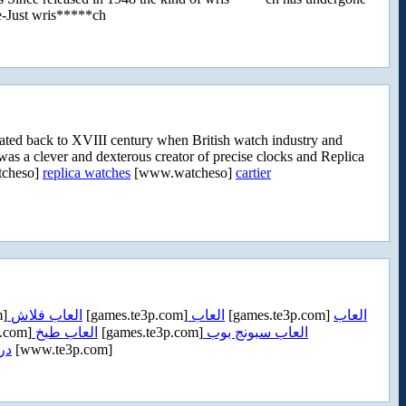
te-Just wris*****ch
ed back to XVIII century when British watch industry and
 clever and dexterous creator of precise clocks and Replica
cheso]
replica watches
[www.watcheso]
cartier
m]
العاب فلاش
[games.te3p.com]
العاب
[games.te3p.com]
العاب
.com]
العاب طبخ
[games.te3p.com]
العاب سبونج بوب
در
[www.te3p.com]