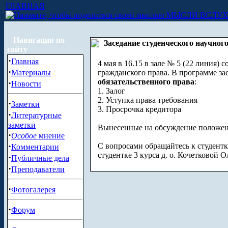
ГЛАВНАЯ
МЫСЛИ ВСЛУ
Навигация по
Заседание студенческого научног
сайту
·
Главная
4 мая в 16.15 в зале № 5 (22 линия) 
·
Материалы
гражданского права. В программе з
обязательственного права
:
·
Новости
1. Залог
2. Уступка права требования
·
Заметки
3. Просрочка кредитора
·
Литературные
заметки
Вынесенные на обсуждение положени
·
Особое
мнение
·
С вопросами обращайтесь к студентке
Комментарии
студентке 3 курса д. о. Кочетковой О
·
Публичные дела
·
Преподаватели
·
Фотогалерея
·
Форум