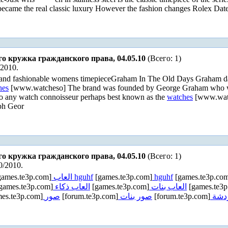
d became the real classic luxury However the fashion changes Rolex Da
го кружка гражданского права, 04.05.10
(Всего: 1)
/2010.
t and fashionable womens timepieceGraham In The Old Days Graham dat
hes
[www.watcheso] The brand was founded by George Graham who was a
 any watch connoisseur perhaps best known as the
watches
[www.wat
ph Geor
го кружка гражданского права, 04.05.10
(Всего: 1)
0/2010.
ames.te3p.com]
العاب hguhf
[games.te3p.com]
hguhf
[games.te3p.co
games.te3p.com]
العاب ذكاء
[games.te3p.com]
العاب بنات
[games.te3p
es.te3p.com]
صور
[forum.te3p.com]
صور بنات
[forum.te3p.com]
دشة