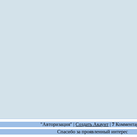
"Авторизация" |
Создать Акаунт
|
7
Коммента
Спасибо за проявленный интерес