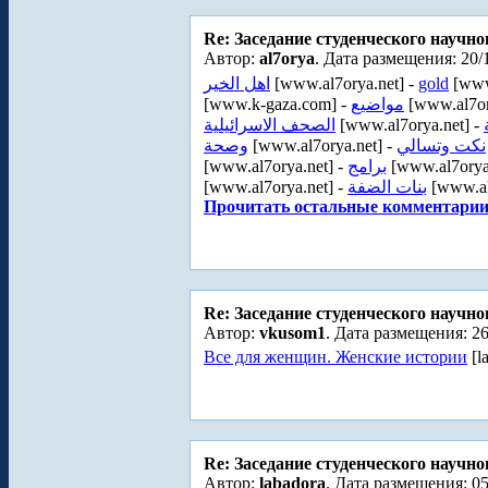
Re: Заседание студенческого научно
Автор:
al7orya
. Дата размещения: 20/
اهل الخير
[www.al7orya.net] -
gold
[www
[www.k-gaza.com] -
مواضيع
[www.al7or
الصحف الاسرائيلية
[www.al7orya.net] -
وصحة
[www.al7orya.net] -
نكت وتسالي
[www.al7orya.net] -
برامج
[www.al7orya
[www.al7orya.net] -
بنات الضفة
[www.al
Прочитать остальные комментарии.
Re: Заседание студенческого научно
Автор:
vkusom1
. Дата размещения: 26
Все для женщин. Женские истории
[l
Re: Заседание студенческого научно
Автор:
labadora
. Дата размещения: 05