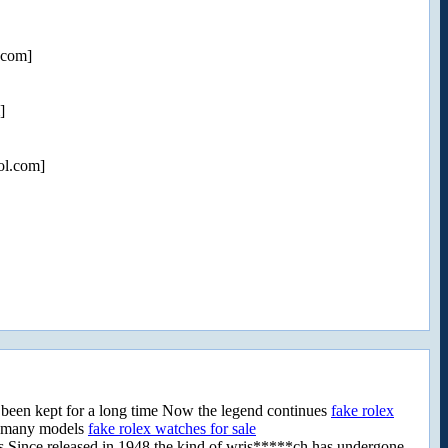
.com]
]
ol.com]
as been kept for a long time Now the legend continues
fake rolex
 many models
fake rolex watches for sale
ies Since released in 1948 the kind of wris*****ch has undergone