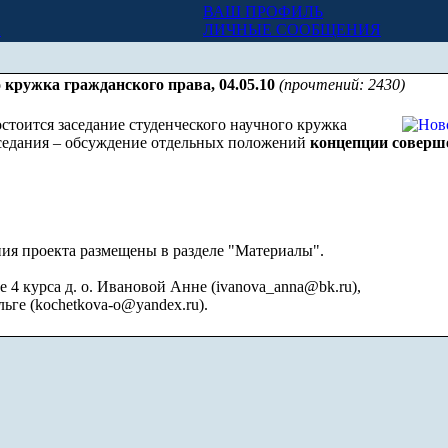
ВАШ ПРОФИЛЬ
Х
ЛИЧНЫЕ СООБЩЕНИЯ
о кружка гражданского права, 04.05.10
(прочтений: 2430)
состоится заседание студенческого научного кружка
аседания – обсуждение отдельных положений
концепции соверш
я проекта размещены в разделе "Материалы".
 4 курса д. о. Ивановой Анне (
ivanova_anna@bk.ru
),
льге (
kochetkova-o@yandex.ru
).