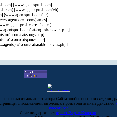
1.com] [www.agentspro1.com]
o1.com] [www.agentspro1.com/vb]
] [www.agentspro1.com/dir]
www.agentspro1.com/games]
ww.agentspro1.com/subtitles]
agentspro1.com/cat/english-movies.php]
spro1.com/cat/songs.php]
spro1.com/cat/games.php]
agentspro1.com/cat/arabic-movies.php]
ьного согласия администратора Сайта: любое воспроизведение, р
-страницы с искажением заголовка, производить иные действия,
students.net
.
Сайт поддерживает
юрист Вадим Колосов
.