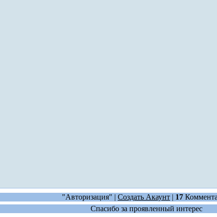
"Авторизация" |
Создать Акаунт
|
17
Коммент
Спасибо за проявленный интерес