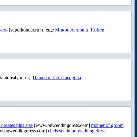
ewoo
[superkonder.ru] и еще
Микроволновки Rolsen
[laptops4you.ru],
Палатки Terra Incognita
 dresses plus size
[www.onweddingdress.com]
mother of groom
.onweddingdress.com]
chelsea clinton wedding dress