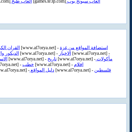
.com]
العاب طبخ
[games.te3p.com]
العاب سبونج بوب
القران الك
[www.al7orya.net] -
استضافة المواقع من غزة
الديكور وال
[www.al7orya.net] -
الاخبار
[www.al7orya.net] -
الاس
[www.al7orya.net] -
تاريخ
[www.al7orya.net] -
مأكولات
orya.net] -
خطب
[www.al7orya.net] -
افلام
.al7orya.net] -
دليل المواقع
[www.al7orya.net] -
فلسطين