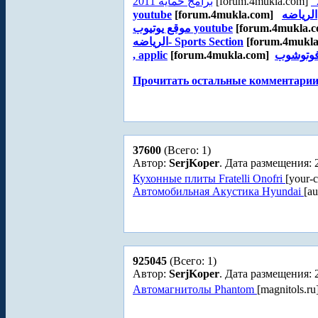
برامج حماية 2011
[forum.4mukla.com]
youtube
[forum.4mukla.com]
الرياضه
موقع يوتيوب youtube
[forum.4mukla.
الرياضه- Sports Section
[forum.4mukl
, applic
[forum.4mukla.com]
Прочитать остальные комментарии.
37600
(Всего: 1)
Автор:
SerjKoper
. Дата размещения: 
Кухонные плиты Fratelli Onofri
[your-
Автомобильная Акустика Hyundai
[au
925045
(Всего: 1)
Автор:
SerjKoper
. Дата размещения: 
Автомагнитолы Phantom
[magnitols.r