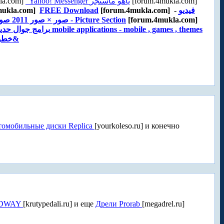
la.com]
Yahoo! Messenger ياهو ماسنجر
[forum.4mukla.com]
mukla.com]
FREE Download
[forum.4mukla.com] -
فيديو
صور × صور 2011 صور حب صور اطفال صور - Picture Section
[forum.4mukla.com]
برامج تصميم 2011 , فوتوشوب Photoshop , خطوط , برشات , انماط , ملفات مفتوح&
омобильные диски Replica
[yourkoleso.ru] и конечно
RDWAY
[krutypedali.ru] и еще
Дрели Prorab
[megadrel.ru]