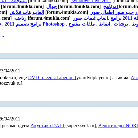
مسجات 2011
[forum.4mukla.com]
Windows Live 2011
[forum.4muk
[forum.4mukla.com]
جوال
[forum.4mukla.com]
برنامج
[forum.4
com]
العاب بنات فلاش
[forum.4mukla.com]
a.com]
رياضه
[forum.4mukla.com]
برامج جوال حديثة 2011 برامج ,العاب,ثيمات,صور mobile applications - mobile , games , themes
..
23/04/2011.
cooker.ru] еще
DVD плееры Liberton
[yourdvdplayer.ru] а так же
Авт
tozzvuk.ru]
26/04/2011.
u] рекомендуем
Акустика DALI
[superzzvuk.ru],
Велосипеды NO