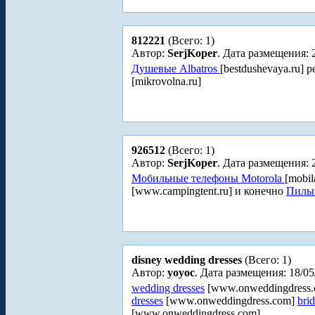
812221
(Всего: 1)
Автор:
SerjKoper
. Дата размещения: 
Душевые Albatros
[bestdushevaya.ru]
[mikrovolna.ru]
926512
(Всего: 1)
Автор:
SerjKoper
. Дата размещения: 
Мобильные телефоны Motorola
[mobil
[www.campingtent.ru] и конечно
Пилы
disney wedding dresses
(Всего: 1)
Автор:
yoyoc
. Дата размещения: 18/05
wedding dresses
[www.onweddingdress.
dresses
[www.onweddingdress.com]
brid
[www.onweddingdress.com]