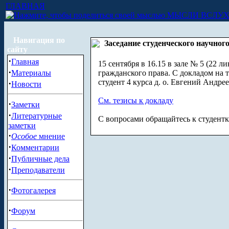
ГЛАВНАЯ
МЫСЛИ ВСЛУ
Навигация по
Заседание студенческого научног
сайту
·
Главная
15 сентября в 16.15 в зале № 5 (22 л
·
Материалы
гражданского права. С докладом на 
студент 4 курса д. о. Евгений Андрее
·
Новости
См. тезисы к докладу
·
Заметки
·
Литературные
С вопросами обращайтесь к студентке
заметки
·
Особое
мнение
·
Комментарии
·
Публичные дела
·
Преподаватели
·
Фотогалерея
·
Форум