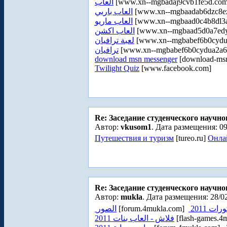
العاب
[www.xn--mgbadaj9cvb1fe5d.com
العاب باربي
[www.xn--mgbaadab6dzc8e
العاب ماريو
[www.xn--mgbaad0c4b8dl3a
العاب اكشن
[www.xn--mgbaad5d0a7edy
لعبة ترافيان
[www.xn--mgbabef6b0cydu
ترافيان
[www.xn--mgbabef6b0cydua2a6
download msn messenger
[download-msn
Twilight Quiz
[www.facebook.com]
Re: Заседание студенческого научно
Автор:
vkusom1
. Дата размещения: 09
Путешествия и туризм
[tureo.ru]
Онла
Re: Заседание студенческого научно
Автор:
mukla
. Дата размещения: 28/0
الصور
[forum.4mukla.com]
رات 2011
فلاش - العاب بنات 2011
[flash-games.4