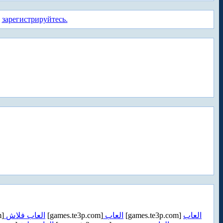
а
зарегистрируйтесь.
m]
العاب فلاش
[games.te3p.com]
العاب
[games.te3p.com]
العاب