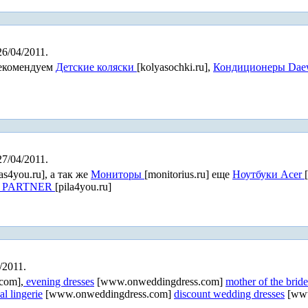
26/04/2011.
 рекомендуем
Детские коляски
[kolyasochki.ru],
Кондиционеры Da
27/04/2011.
as4you.ru], а так же
Мониторы
[monitorius.ru] еще
Ноутбуки Acer
 PARTNER
[pila4you.ru]
/2011.
com],
evening dresses
[www.onweddingdress.com]
mother of the bride
al lingerie
[www.onweddingdress.com]
discount wedding dresses
[www