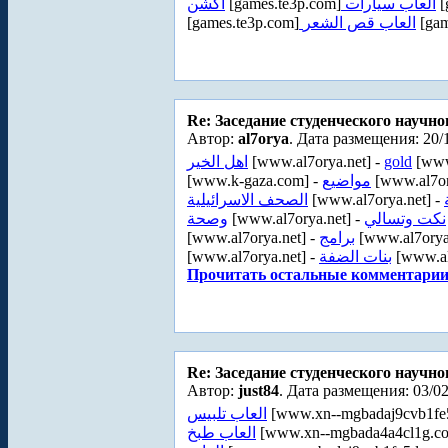
اكشن
[games.te3p.com]
العاب سيارات
[
[games.te3p.com]
العاب قص الشعر
[gam
Re: Заседание студенческого научно
Автор:
al7orya
. Дата размещения: 20/
اهل الخير
[www.al7orya.net] -
gold
[www
[www.k-gaza.com] -
مواضيع
[www.al7or
الصحف الاسرائيلية
[www.al7orya.net] -
وصحة
[www.al7orya.net] -
نكت وتسالي
[www.al7orya.net] -
برامج
[www.al7orya
[www.al7orya.net] -
بنات الضفة
[www.al
Прочитать остальные комментарии.
Re: Заседание студенческого научно
Автор:
just84
. Дата размещения: 03/02
العاب تلبيس
[www.xn--mgbadaj9cvb1fe
العاب طبخ
[www.xn--mgbada4a4cl1g.c