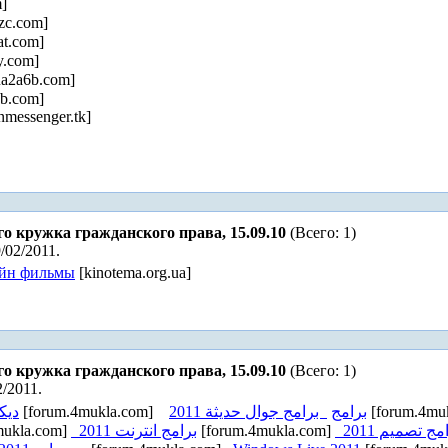
]
zc.com]
t.com]
.com]
a2a6b.com]
b.com]
messenger.tk]
го кружка гражданского права, 15.09.10
(Всего: 1)
/02/2011.
йн фильмы
[kinotema.org.ua]
го кружка гражданского права, 15.09.10
(Всего: 1)
2/2011.
ديكو
[forum.4mukla.com]
برامج جوال حديثة 2011
برامج
[forum.4mu
mukla.com]
برامج انترنت 2011
[forum.4mukla.com]
مج تصميم 2011