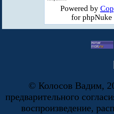
Powered by
Cop
for phpNuke
© Колосов Вадим, 20
предварительного согласи
воспроизведение, рас