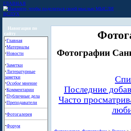
ГЛАВНАЯ
МЫСЛИ
ВСЛУХ
Навигация по
Фотог
сайту
·
Главная
·
Материалы
Фотографии Санк
·
Новости
·
Заметки
·
Литературные
Спи
заметки
·
Особое
мнение
Последние доба
·
Комментарии
·
Публичные дела
Часто просматри
·
Преподаватели
люб
·
Фотогалерея
·
Форум