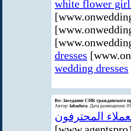
white flower girl
[www.onweddin
[www.onweddin
[www.onweddin
dresses
[www.on
wedding dresses
Re: Заседание СНК гражданского пр
Автор:
labadora
. Дата размещения: 05
لعملاء المحترفون
[www.agentspro