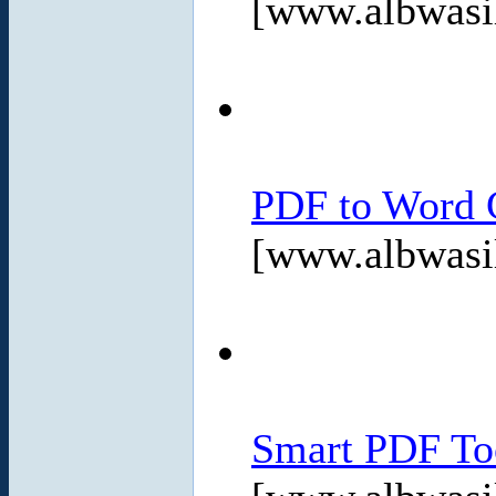
[www.albwasi
PDF to Word C
[www.albwasi
Smart PDF Too