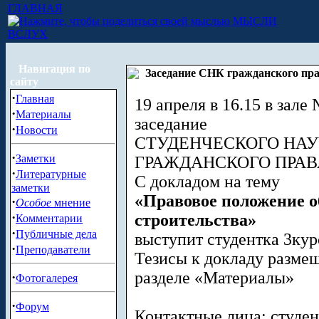
ГЛАВНАЯ
МЫСЛИ
ВСЛУХ
Навигация по
Заседание СНК гражданского прав
сайту
·
Главная
19 апреля в 16.15 в зале
·
Материалы
заседание
·
Новости
СТУДЕНЧЕСКОГО НА
·
Заметки
ГРАЖДАНСКОГО ПРАВ
·
Литературные
С докладом на тему
заметки
«Правовое положение о
·
Особое
мнение
·
строительства»
Комментарии
·
Публичные дела
выступит студентка 3ку
·
Преподаватели
Тезисы к докладу размеще
разделе «Материалы»
·
Фотогалерея
·
Форум
Контактные лица: студент