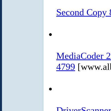
Second Copy 
MediaCoder 20
4799
[www.al
DriverScanner