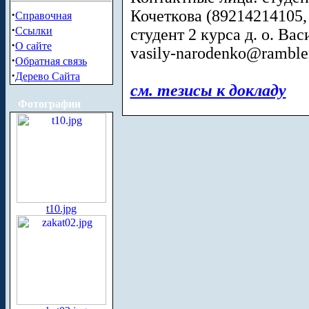
Кочеткова (89214214105
·
Справочная
·
Ссылки
студент 2 курса д. о. Ва
·
О сайте
vasily-narodenko@rambler
·
Обратная связь
·
Дерево Сайта
см. тезисы к докладу
Фотографии
t10.jpg