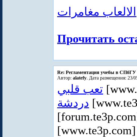
الالعاب مغامرات
Прочитать ост
Re: Регламентация учебы в СПбГУ
Автор:
alatefy
. Дата размещения: 23/0
تعب قلبي
[www.
دردشة
[www.te3
[forum.te3p.com
[www.te3p.com]