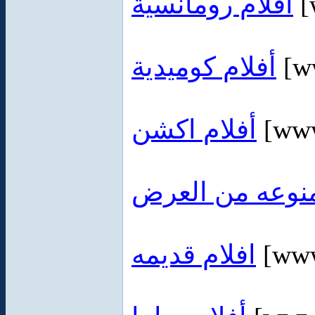
أفلام رومانسية
[
أفلام كوميدية
[ww
أفلام اكشن
[www
نوعه من العرض
افلام قديمه
[www