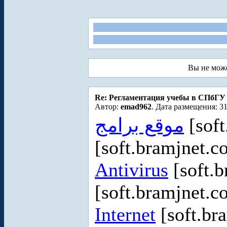
Вы не мож
Re: Регламентация учебы в СПбГУ
Автор:
emad962
. Дата размещения: 31
موقع برامج
[soft
[soft.bramjnet.c
Antivirus
[soft.b
[soft.bramjnet.c
Internet
[soft.br