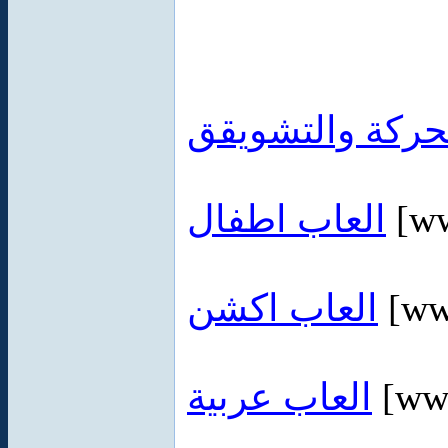
حركة والتشويقق
العاب اطفال
[ww
العاب اكشن
[ww
العاب عربية
[www