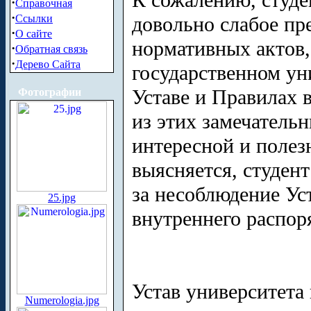
К сожалению, студе
·
Справочная
·
Ссылки
довольно слабое пр
·
О сайте
нормативных актов
·
Обратная связь
·
Дерево Сайта
государственном уни
Уставе и Правилах в
Фотографии
из этих замечатель
интересной и полез
выясняется, студен
за несоблюдение У
25.jpg
внутреннего распор
Устав университета
Numerologia.jpg