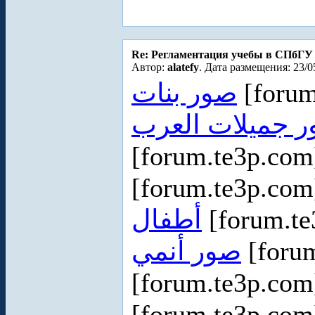
Re: Регламентация учебы в СПбГУ
Автор:
alatefy
. Дата размещения: 23/0
صور بنات
[forum
 جميلات العرب
[forum.te3p.co
[forum.te3p.co
أطفال
[forum.t
صور أنمي
[foru
[forum.te3p.co
[forum.te3p.co