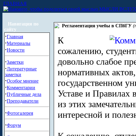
ГЛАВНАЯ
МЫСЛИ ВСЛУ
Навигация по
Регламентация учебы в СПбГУ
(
сайту
·
Главная
К
·
Материалы
сожалению, студент
·
Новости
довольно слабое пр
·
Заметки
·
Литературные
нормативных актов
заметки
·
государственном уни
Особое
мнение
·
Комментарии
Уставе и Правилах в
·
Публичные дела
·
Преподаватели
из этих замечатель
·
интересной и поле
Фотогалерея
·
Форум