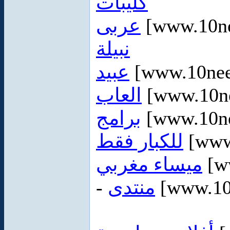
كليبات
عربى
[www.10ne
نبيلة
عبيد
[www.10ne
العاب
[www.10ne
برامج
[www.10ne
للكبار فقط
[www
ميساء مغربي
[w
-
منتدى
[www.10