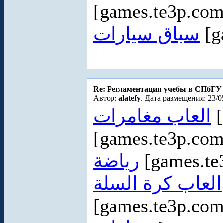
[games.te3p.com
سباق سيارات
[g
Re: Регламентация учебы в СПбГУ
Автор:
alatefy
. Дата размещения: 23/0
العاب مغامرات
[
[games.te3p.co
رياضة
[games.te
العاب كرة السلة
[games.te3p.co