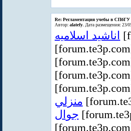
Re: Регламентация учебы в СПбГУ
Автор:
alatefy
. Дата размещения: 23/0
اناشيد اسلاميه
[f
[forum.te3p.co
[forum.te3p.co
[forum.te3p.co
[forum.te3p.co
منزلي
[forum.te
جوال
[forum.te
[forum.te3p.co