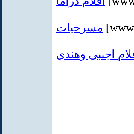
أفلام دراما
[www.
مسرحيات
[www.
لام اجنبى وهندى