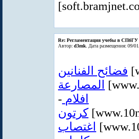
[soft.bramjnet.c
Re: Регламентация учебы в СПбГУ
Автор:
d3mk
. Дата размещения: 09/01
فضائح الفنانين
[
المصارعة
[www.
-
افلام
كرتون
[www.10n
اغتصاب
[www.10