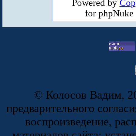
Powered by
Cop
for phpNuke
© Колосов Вадим, 20
предварительного согласи
воспроизведение, рас
материалов сайта; устан