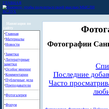
ГЛАВНАЯ
МЫСЛИ
ВСЛУХ
Навигация по
Фотог
сайту
·
Главная
·
Материалы
Фотографии Санк
·
Новости
·
Заметки
·
Литературные
Спи
заметки
·
Особое
мнение
Последние доба
·
Комментарии
·
Публичные дела
Часто просматри
·
Преподаватели
люб
·
Фотогалерея
·
Форум