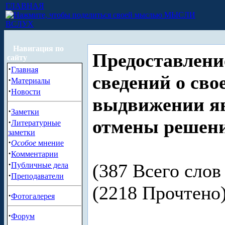
ГЛАВНАЯ
МЫСЛИ
ВСЛУХ
Навигация по
Предоставлени
сайту
·
Главная
сведений о сво
·
Материалы
·
Новости
выдвижении яв
·
Заметки
отмены решени
·
Литературные
заметки
·
Особое
мнение
·
Комментарии
·
(387 Всего слов 
Публичные дела
·
Преподаватели
(2218 Прочтен
·
Фотогалерея
·
Форум