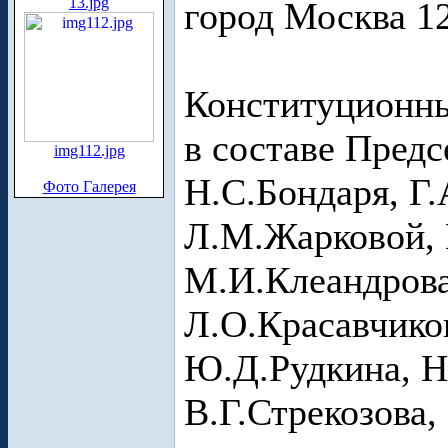
13.jpg
город Москва 12
Конституционны
в составе Предс
img112.jpg
Н.С.Бондаря, Г
Фото Галерея
Л.М.Жарковой, 
М.И.Клеандрова
Л.О.Красавчико
Ю.Д.Рудкина, Н
В.Г.Стрекозова,