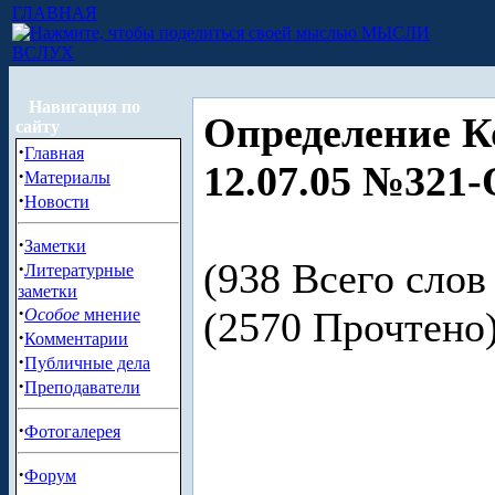
ГЛАВНАЯ
МЫСЛИ
ВСЛУХ
Навигация по
Определение К
сайту
·
Главная
12.07.05 №321-
·
Материалы
·
Новости
·
Заметки
(938 Всего слов 
·
Литературные
заметки
·
(2570 Прочтен
Особое
мнение
·
Комментарии
·
Публичные дела
·
Преподаватели
·
Фотогалерея
·
Форум