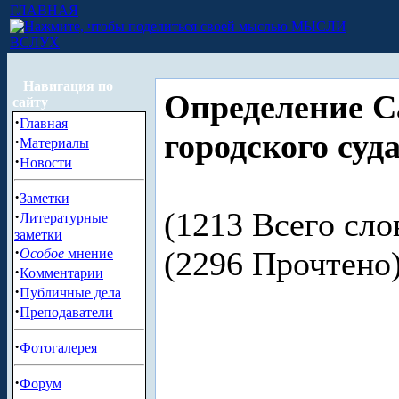
ГЛАВНАЯ
МЫСЛИ
ВСЛУХ
Навигация по
Определение С
сайту
·
Главная
городского суд
·
Материалы
·
Новости
·
Заметки
(1213 Всего сло
·
Литературные
заметки
·
(2296 Прочтен
Особое
мнение
·
Комментарии
·
Публичные дела
·
Преподаватели
·
Фотогалерея
·
Форум