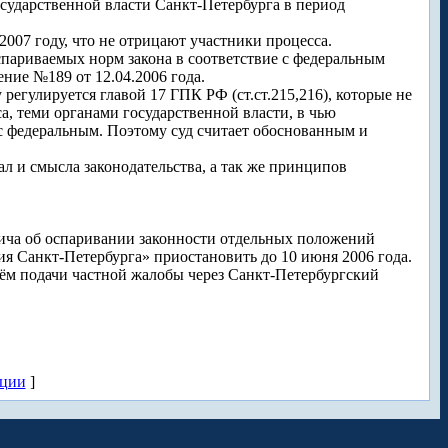
сударственной власти Санкт-Петербурга в период
2007 году, что не отрицают участники процесса.
спариваемых норм закона в соответствие с федеральным
ние №189 от 12.04.2006 года.
регулируется главой 17 ГПК РФ (ст.ст.215,216), которые не
а, теми органами государственной власти, в чью
 с федеральным. Поэтому суд считает обоснованным и
л и смысла законодательства, а так же принципов
ича об оспаривании законности отдельных положений
ия Санкт-Петербурга» приостановить до 10 июня 2006 года.
ём подачи частной жалобы через Санкт-Петербургский
кции
]