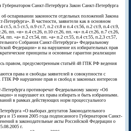
н Губернатором Санкт-Петербурга Закон Санкт-Петербурга
ем об оспаривании законности отдельных положений Закона
-Петербурга». В частности, заявители как в основном
5, п.5 ст.5, п.9 ст.7, п.2 ст.8 и п.4 ст.56, п.2 ст.9, п.4 ст.9,
т.26, пп. «и» п.4 ст.26, п.10 ст.26, пп. «к» п.4 ст.26, п.7 ст.26,
.54, пп. «а» п.2 ст.54, пп. «а» п.2 ст.55, п.4 ст.55, п.2,3 ст.57,
одательного Собрания Санкт-Петербурга» Федеральному
ийской Федерации» и на нарушение их избирательных прав
мократические принципы и основные гарантии реализации
лись правом, предусмотренным статьёй 48 ГПК РФ ведения
аются права и свободы заявителей в совокупности с
251 ГПК РФ нарушение прав и свобод и законных интересов
кт-Петербурга противоречат Федеральному закону «Об
рации» и нарушают их права избирать и быть избранными.
ований в рамках действующих норм процессуального
-Петербурга «О выборах депутатов Законодательного
рга и 15 июня 2005 года подписанного Губернатором Санкт-
менений в законодательные акты Российской Федерации о
.08.2005 г.