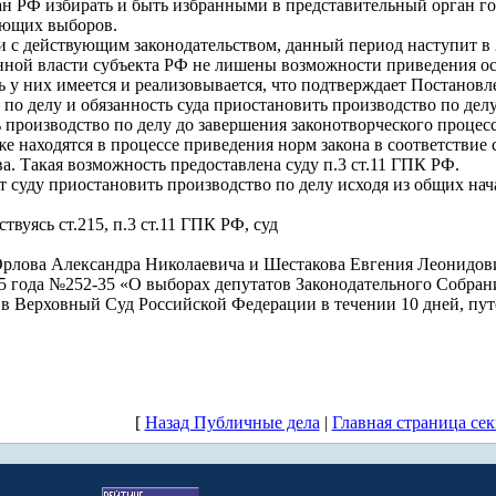
ан РФ избирать и быть избранными в представительный орган го
ующих выборов.
ии с действующим законодательством, данный период наступит в 
енной власти субъекта РФ не лишены возможности приведения о
ь у них имеется и реализовывается, что подтверждает Постановле
о делу и обязанность суда приостановить производство по делу 
производство по делу до завершения законотворческого процесс
же находятся в процессе приведения норм закона в соответствие
. Такая возможность предоставлена суду п.3 ст.11 ГПК РФ.
 суду приостановить производство по делу исходя из общих нача
вуясь ст.215, п.3 ст.11 ГПК РФ, суд
Орлова Александра Николаевича и Шестакова Евгения Леонидов
05 года №252-35 «О выборах депутатов Законодательного Собран
в Верховный Суд Российской Федерации в течении 10 дней, пут
[
Назад Публичные дела
|
Главная страница се