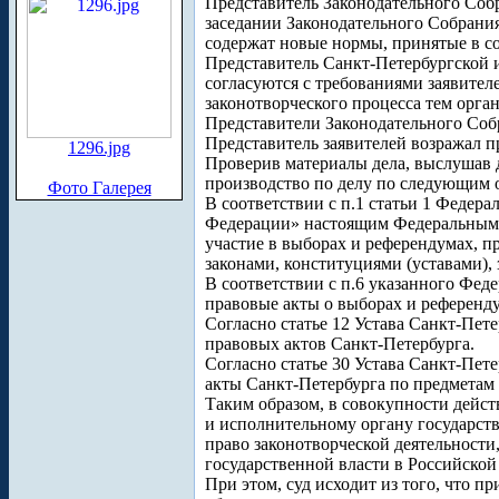
Представитель Законодательного Собр
заседании Законодательного Собрания
содержат новые нормы, принятые в со
Представитель Санкт-Петербургской 
согласуются с требованиями заявител
законотворческого процесса тем орган
Представители Законодательного Соб
Представитель заявителей возражал п
1296.jpg
Проверив материалы дела, выслушав д
производство по делу по следующим 
Фото Галерея
В соответствии с п.1 статьи 1 Федер
Федерации» настоящим Федеральным 
участие в выборах и референдумах, 
законами, конституциями (уставами)
В соответствии с п.6 указанного Фед
правовые акты о выборах и референд
Согласно статье 12 Устава Санкт-Пет
правовых актов Санкт-Петербурга.
Согласно статье 30 Устава Санкт-Пе
акты Санкт-Петербурга по предметам
Таким образом, в совокупности дейст
и исполнительному органу государств
право законотворческой деятельности
государственной власти в Российско
При этом, суд исходит из того, что п