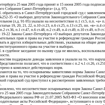
тербурга 25 мая 2005 года принят и 15 июня 2005 года подписа
го Собрания Санкт-Петербурга» (л.д. 97).
. обратились в Санкт-Петербургский городской суд с заявлени
 №252-35 «О выборах депутатов Законодательного Собрания Санкт
ьном (л.д. 91-95) указали на несоответствие п.1 ст.5, п.п. «а» п.4 ст.
, статьи 19, 20, 21, 22, п.10 ст.23, п.6 ст.25, п.13 ст.25, пп. «в» п.4 с
 п.2 ст.36, п.1 ст.47, п.6 ст.48, п.2 ст.49, п.4 ст.49, п.10 ст.49, п.9 ст
тей 19-22 Закона Санкт-Петербурга «О выборах депутатов Закон
ательных прав и права на участие в референдуме граждан Росс
вать в других избирательных действиях, указывая на общие де
нституционного права на участие в выборах.
. в судебное заседание по вызову суда не явились, воспользова
ности.
ностям поддержали доводы заявления и указали на то, что наруш
едставители полагают, что в соответствии с п.2 ч.1 ст.26, ст.
отрено в комплексе действующих норм.
ылаются на то, что оспариваемы заявителями нормы Закона Сан
рав и права на участие в референдуме граждан Российской Феде
гский городской суд приступил к рассмотрению заявленных треб
.
тановлено, что несоответствие оспариваемых норм Закона Санкт
го 25 мая 2005 года Законодательным Собранием Санкт-Петербу
 Федерального закона РФ от 21.07.2005 №93-ФЗ «О внесении из
одательные акты Российской Федерации», вступившего в силу 05