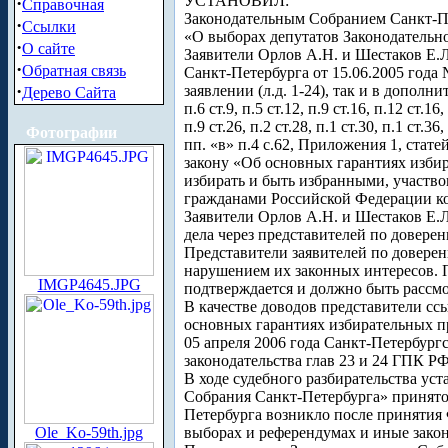
УСТАНОВИЛ:
·
Справочная
Законодательным Собранием Санкт-Пе
·
Ссылки
«О выборах депутатов Законодательно
·
О сайте
Заявители Орлов А.Н. и Шестаков Е.Л
·
Обратная связь
Санкт-Петербурга от 15.06.2005 года
·
заявлении (л.д. 1-24), так и в дополнител
Дерево Сайта
п.6 ст.9, п.5 ст.12, п.9 ст.16, п.12 ст.16
п.9 ст.26, п.2 ст.28, п.1 ст.30, п.1 ст.36,
Фотографии
пп. «в» п.4 с.62, Приложения 1, ста
закону «Об основных гарантиях избир
избирать и быть избранными, участво
гражданами Российской Федерации ко
Заявители Орлов А.Н. и Шестаков Е.Л
дела через представителей по доверен
Представители заявителей по доверен
нарушением их законных интересов. Пр
IMGP4645.JPG
подтверждается и должно быть рассм
В качестве доводов представители сс
основных гарантиях избирательных п
05 апреля 2006 года Санкт-Петербур
законодательства глав 23 и 24 ГПК РФ
В ходе судебного разбирательства ус
Собрания Санкт-Петербурга» принято
Петербурга возникло после принятия
Ole_Ko-59th.jpg
выборах и референдумах и иные закон