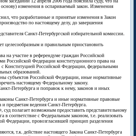
м заседании 12 апреля 2006 года пояснила суду, что на
а основу) изменения в оспариваемый закон. Изменения
нил, что разработанные и принятые изменения в Закон
 производство по настоящему делу, до завершения
дставителя Санкт-Петербургской избирательной комиссии.
гает целесообразным и правильным приостановить
ава на участие в референдуме граждан Российской
ми Российской Федерации конституционного права на
и с Конституцией Российской Федерации, федеральными
льных образований.
аконы субъектов Российской Федерации, иные нормативные
оречить настоящему Федеральному закону.
Санкт-Петербурга и поправок к нему, законов и иных
т законы Санкт-Петербурга и иные нормативные правовые
 и предметам ведения Санкт-Петербурга.
РФ, суд полагает возможным предоставить представительному
 в соответствие с Федеральным законом, т.е. реализовать
ской Федерации, провозгласившей принцип разделения
ляются, т.к. действие настоящего Закона Санкт-Петербурга