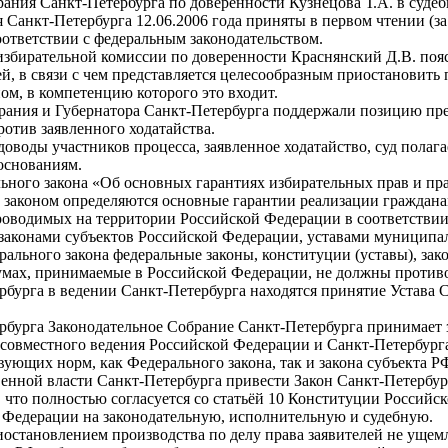
ания Санкт-Петербурга по доверенности Кузнецова Т.А. в судебно
 Санкт-Петербурга 12.06.2006 года приняты в первом чтении (з
ответствии с федеральным законодательством.
избирательной комиссии по доверенности Краснянский Д.В. пояс
ей, в связи с чем представляется целесообразным приостановить
ом, в компетенцию которого это входит.
рания и Губернатора Санкт-Петербурга поддержали позицию пре
ротив заявленного ходатайства.
оводы участников процесса, заявленное ходатайство, суд пола
основаниям.
ального закона «Об основных гарантиях избирательных прав и пр
законом определяются основные гарантии реализации граждана
проводимых на территории Российской Федерации в соответстви
, законами субъектов Российской Федерации, уставами муниципа
ерального закона федеральные законы, конституции (уставы), з
умах, принимаемые в Российской Федерации, не должны против
ербурга в ведении Санкт-Петербурга находятся принятие Устава 
тербурга Законодательное Собрание Санкт-Петербурга принимае
 совместного ведения Российской Федерации и Санкт-Петербурга
вующих норм, как Федерального закона, так и закона субъекта 
енной власти Санкт-Петербурга привести Закон Санкт-Петербурга
, что полностью согласуется со статьёй 10 Конституции Россий
й Федерации на законодательную, исполнительную и судебную.
риостановлением производства по делу права заявителей не ущем