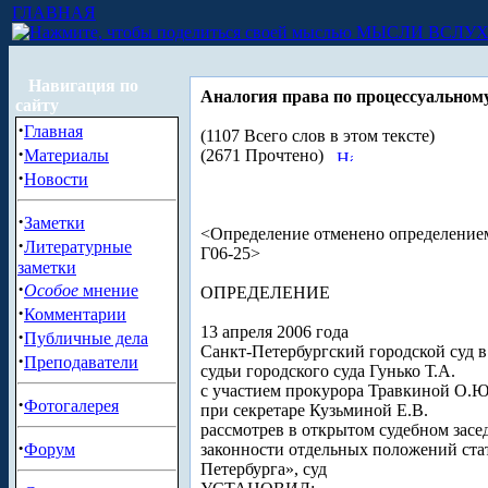
ГЛАВНАЯ
МЫСЛИ ВСЛУ
Навигация по
Аналогия права по процессуальному
сайту
·
Главная
(1107 Всего слов в этом тексте)
·
Материалы
(2671 Прочтено)
·
Новости
·
Заметки
<Определение отменено определением
·
Литературные
Г06-25>
заметки
·
Особое
мнение
ОПРЕДЕЛЕНИЕ
·
Комментарии
13 апреля 2006 года
·
Публичные дела
Санкт-Петербургский городской суд в
·
Преподаватели
судьи городского суда Гунько Т.А.
с участием прокурора Травкиной О.Ю
·
Фотогалерея
при секретаре Кузьминой Е.В.
рассмотрев в открытом судебном зас
·
Форум
законности отдельных положений стат
Петербурга», суд