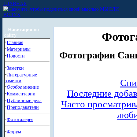
ГЛАВНАЯ
МЫСЛИ
ВСЛУХ
Навигация по
Фотог
сайту
·
Главная
·
Материалы
Фотографии Санк
·
Новости
·
Заметки
·
Литературные
Спи
заметки
·
Особое
мнение
Последние доба
·
Комментарии
·
Публичные дела
Часто просматри
·
Преподаватели
люб
·
Фотогалерея
·
Форум