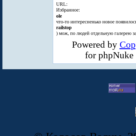
URL:
Избранное:
ole
что-то интересненько новое появилось
railstop
) мож, по людей отдельную галерею з
Powered by
Cop
for phpNuke