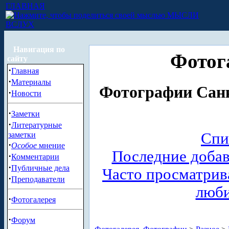
ГЛАВНАЯ
МЫСЛИ
ВСЛУХ
Навигация по
Фотог
сайту
·
Главная
·
Материалы
Фотографии Санк
·
Новости
·
Заметки
·
Литературные
Спи
заметки
·
Особое
мнение
Последние доба
·
Комментарии
·
Публичные дела
Часто просматри
·
Преподаватели
люб
·
Фотогалерея
·
Форум