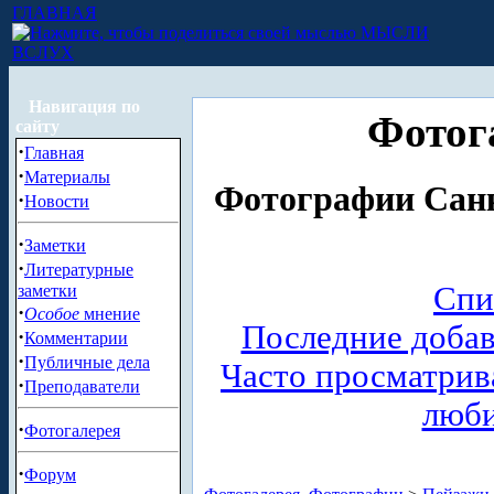
ГЛАВНАЯ
МЫСЛИ
ВСЛУХ
Навигация по
Фотог
сайту
·
Главная
·
Материалы
Фотографии Санк
·
Новости
·
Заметки
·
Литературные
Спи
заметки
·
Особое
мнение
Последние доба
·
Комментарии
·
Публичные дела
Часто просматри
·
Преподаватели
люб
·
Фотогалерея
·
Форум