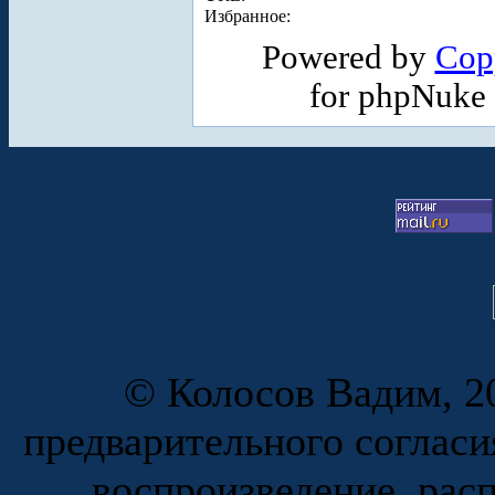
Избранное:
Powered by
Cop
for phpNuke
© Колосов Вадим, 20
предварительного согласи
воспроизведение, рас