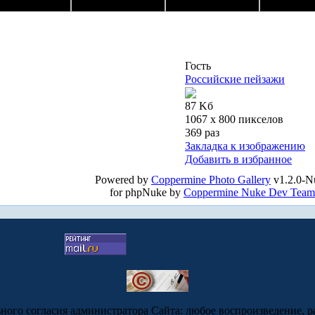
Гость
Российские пейзажи
87 Kб
1067 x 800 пикселов
369 раз
Закладка к изображению
Добавить в избранное
Powered by
Coppermine Photo Gallery
v1.2.0-N
for phpNuke by
Coppermine Nuke Dev Team
ьного согласия администратора Сайта: любое воспроизведение, р