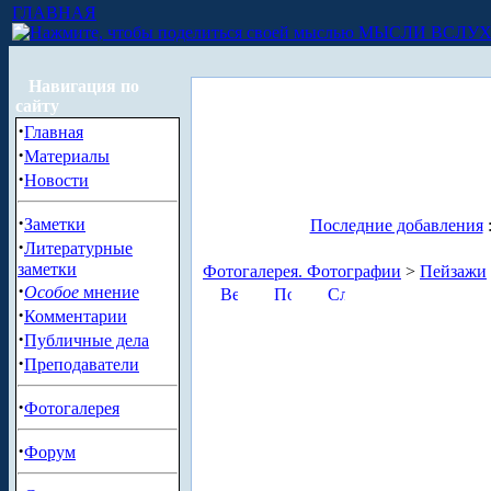
ГЛАВНАЯ
МЫСЛИ ВСЛУ
Навигация по
сайту
·
Главная
·
Материалы
·
Новости
·
Заметки
Последние добавления
·
Литературные
заметки
Фотогалерея. Фотографии
>
Пейзажи
·
Особое
мнение
·
Комментарии
·
Публичные дела
·
Преподаватели
·
Фотогалерея
·
Форум