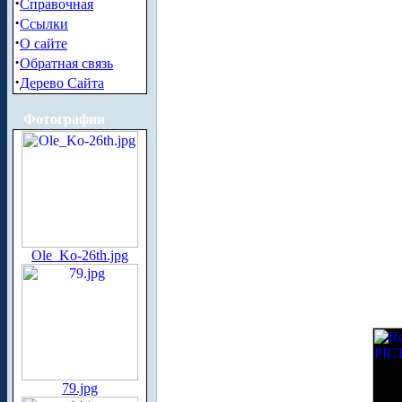
·
Справочная
·
Ссылки
·
О сайте
·
Обратная связь
·
Дерево Сайта
Фотографии
Ole_Ko-26th.jpg
79.jpg