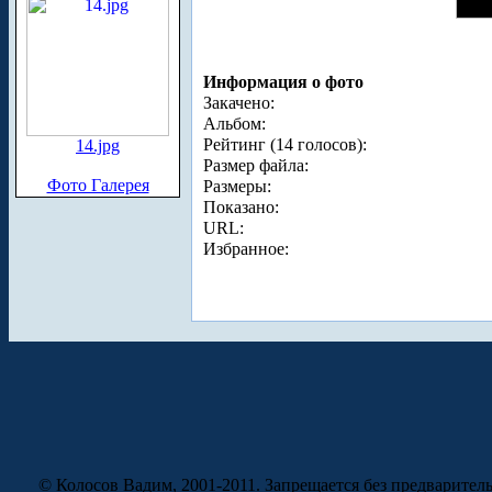
Информация о фото
Закачено:
Альбом:
Рейтинг (14 голосов):
14.jpg
Размер файла:
Фото Галерея
Размеры:
Показано:
URL:
Избранное:
© Колосов Вадим, 2001-2011. Запрещается без предварител