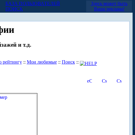
БАЗА ПОЛЬЗОВАТЕЛЕЙ
Здесь может быть
ПОИСК
Ваша реклама!
фии
зажей и т.д.
о рейтингу
::
Мои любимые
::
Поиск
::